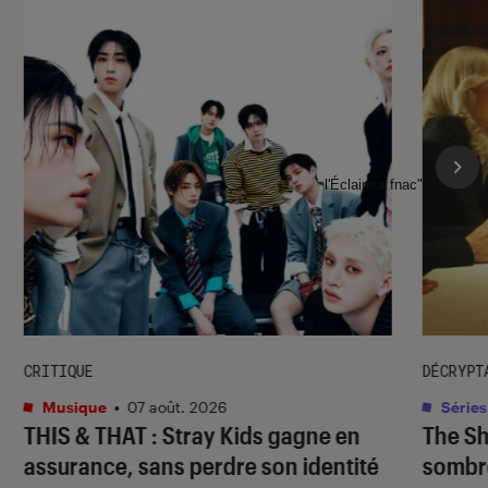
l'Éclaireur fnac">
CRITIQUE
DÉCRYPT
Musique
•
07 août. 2026
Séries
THIS & THAT
: Stray Kids gagne en
The S
assurance, sans perdre son identité
sombr