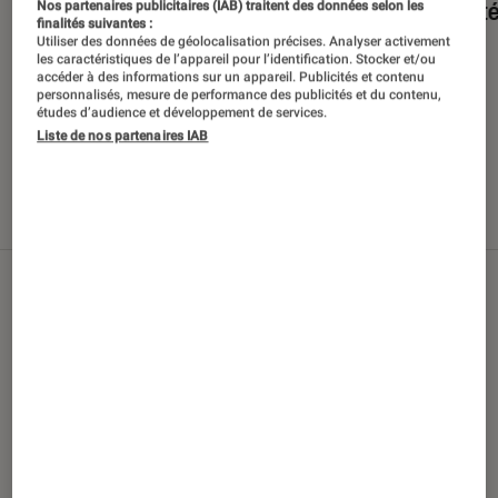
en int
Nos partenaires publicitaires (IAB) traitent des données selon les
finalités suivantes :
Utiliser des données de géolocalisation précises. Analyser activement
les caractéristiques de l’appareil pour l’identification. Stocker et/ou
accéder à des informations sur un appareil. Publicités et contenu
personnalisés, mesure de performance des publicités et du contenu,
études d’audience et développement de services.
Liste de nos partenaires IAB
Nos derniers contenus
Tout
Articles
Sélections et guides
Tests