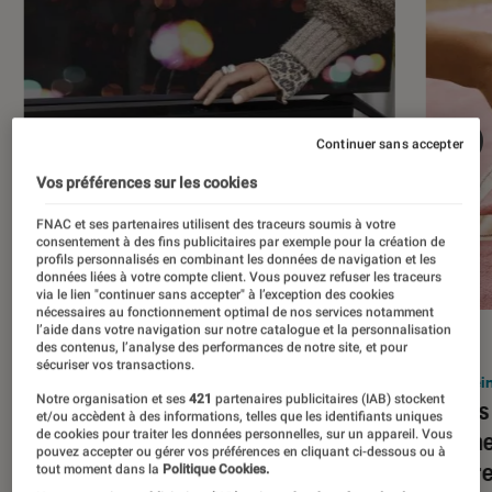
Continuer sans accepter
Vos préférences sur les cookies
FNAC et ses partenaires utilisent des traceurs soumis à votre
consentement à des fins publicitaires par exemple pour la création de
profils personnalisés en combinant les données de navigation et les
données liées à votre compte client. Vous pouvez refuser les traceurs
via le lien "continuer sans accepter" à l’exception des cookies
nécessaires au fonctionnement optimal de nos services notamment
l’aide dans votre navigation sur notre catalogue et la personnalisation
ACTU
ACTU
des contenus, l’analyse des performances de notre site, et pour
sécuriser vos transactions.
Barres de son
•
21 sep. 2021
Encein
Notre organisation et ses
421
partenaires publicitaires (IAB) stockent
Sonos Beam (Gen 2) : la barre de son
Sonos 
et/ou accèdent à des informations, telles que les identifiants uniques
mise sur le Dolby Atmos
vraime
de cookies pour traiter les données personnelles, sur un appareil. Vous
pouvez accepter ou gérer vos préférences en cliquant ci-dessous ou à
rendre
tout moment dans la
Politique Cookies.