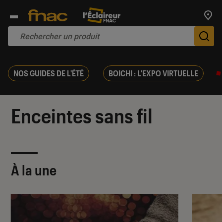
Trouv
De
NOS GUIDES DE L'ÉTÉ
BOICHI : L'EXPO VIRTUELLE
Enceintes sans fil
À la une