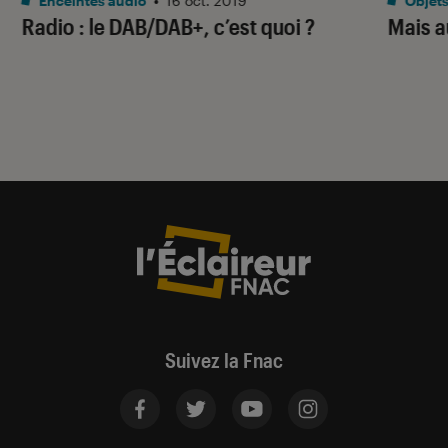
Enceintes audio
•
16 oct. 2019
Objets
Radio : le DAB/DAB+, c’est quoi ?
Mais au
Suivez la Fnac