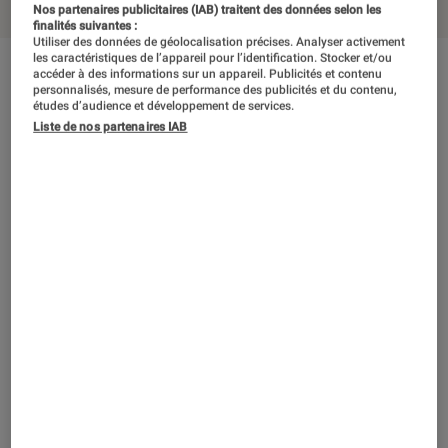
Nos partenaires publicitaires (IAB) traitent des données selon les
finalités suivantes :
Utiliser des données de géolocalisation précises. Analyser activement
les caractéristiques de l’appareil pour l’identification. Stocker et/ou
accéder à des informations sur un appareil. Publicités et contenu
En résumé
personnalisés, mesure de performance des publicités et du contenu,
études d’audience et développement de services.
Liste de nos partenaires IAB
Le concept de Craft’n Sound est à la fois
original et durable : cette enceinte DIY (do it
yourself) est ainsi promise à une longue vie,
puisque ses éléments sont interchangeables,
mais ils sont aussi personnalisables. Son kit,
en taille M lors de notre essai en Labo, s’est
laissé aisément monter, sans demander de
compétences particulières en termes de
bricolage. Et surtout, malgré son statut de
prototype, l’enceinte a délivré un son riche,