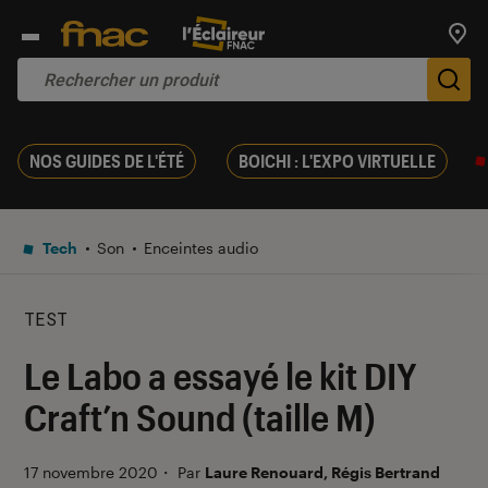
Trouv
De
NOS GUIDES DE L'ÉTÉ
BOICHI : L'EXPO VIRTUELLE
Tech
Son
Enceintes audio
TEST
Le Labo a essayé le kit DIY
Craft’n Sound (taille M)
17 novembre 2020
・
Par
Laure Renouard, Régis Bertrand