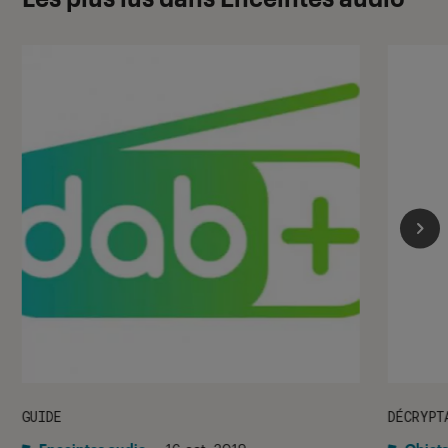
GUIDE
DÉCRYPT