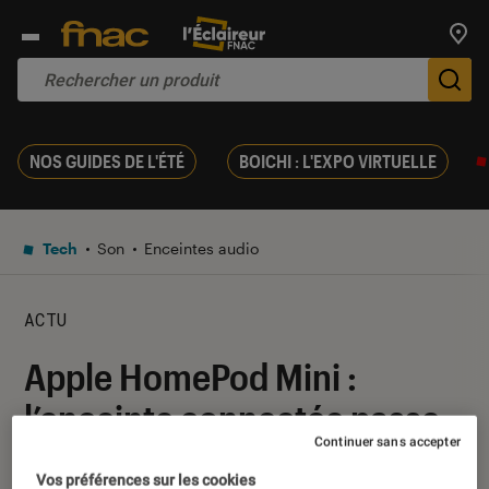
Trouv
De
NOS GUIDES DE L'ÉTÉ
BOICHI : L'EXPO VIRTUELLE
Tech
Son
Enceintes audio
ACTU
Apple HomePod Mini :
l’enceinte connectée passe
Continuer sans accepter
au format compact
Vos préférences sur les cookies