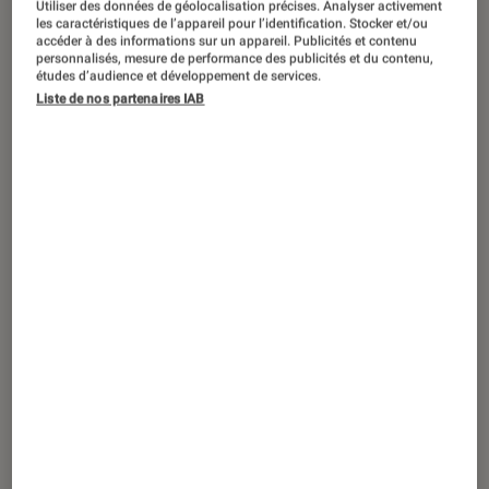
Utiliser des données de géolocalisation précises. Analyser activement
DÉCRYPTAGE
les caractéristiques de l’appareil pour l’identification. Stocker et/ou
accéder à des informations sur un appareil. Publicités et contenu
Séries
•
01 juin 2026
personnalisés, mesure de performance des publicités et du contenu,
Euphoria
: la série culte est-elle devenue
études d’audience et développement de services.
Liste de nos partenaires IAB
une coquille vide ?