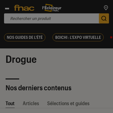
Trouv
De
NOS GUIDES DE L'ÉTÉ
BOICHI : L'EXPO VIRTUELLE
Drogue
Nos derniers contenus
Tout
Articles
Sélections et guides