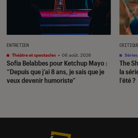
ENTRETIEN
CRITIQU
Théâtre et spectacles
•
06 août. 2026
Séries
Sofia Belabbes pour
Ketchup Mayo
:
The S
“Depuis que j’ai 8 ans, je sais que je
la sér
veux devenir humoriste”
l’été ?