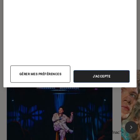
À la une de
VOIR TOUT
l'Éclaireur FNAC
GÉRER MES PRÉFÉRENCES
J'ACCEPTE
l'Éclaireur fnac">