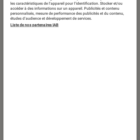
les caractéristiques de l’appareil pour l’identification. Stocker et/ou
pouvant changer l’histoire des films et
accéder à des informations sur un appareil. Publicités et contenu
personnalisés, mesure de performance des publicités et du contenu,
séries. On ne compte plus les théories
études d’audience et développement de services.
qui fleurissent sur internet : souvent
Liste de nos partenaires IAB
drôles, certaines n’en restent pas
moins crédibles. À l’occasion du très
attendu El camino, suite
cinématographique de la série
Breaking Bad, nous avons passé en
revue les plus folles hypothèses sur
les aventures de Walt et Jesse, et ça
décoiffe !
Introduction
Débordants d’imagination, les fans
sont à l’affût du moindre détail