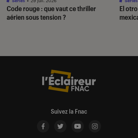
Séries
•
29 juil. 2026
Séries
Code rouge
: que vaut ce thriller
El otr
aérien sous tension ?
mexica
Suivez la Fnac