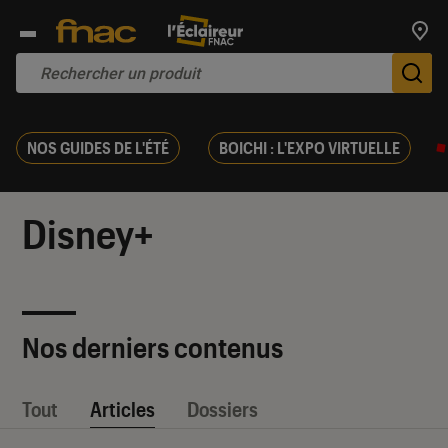
Trouv
De
NOS GUIDES DE L'ÉTÉ
BOICHI : L'EXPO VIRTUELLE
Disney+
Nos derniers contenus
Tout
Articles
Dossiers