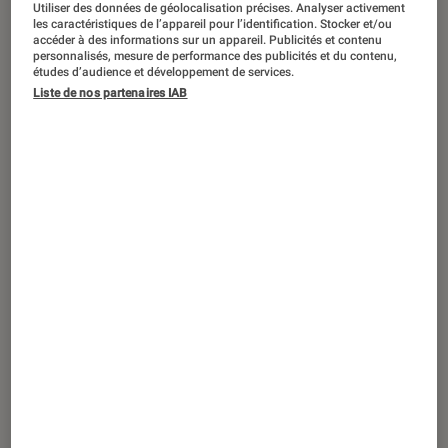
Utiliser des données de géolocalisation précises. Analyser activement
ACTU
les caractéristiques de l’appareil pour l’identification. Stocker et/ou
accéder à des informations sur un appareil. Publicités et contenu
Séries
•
12 fév. 2025
personnalisés, mesure de performance des publicités et du contenu,
Après avoir trouvé son public sur Netflix,
études d’audience et développement de services.
Ghosts
sera bientôt de retour avec une
Liste de nos partenaires IAB
version française