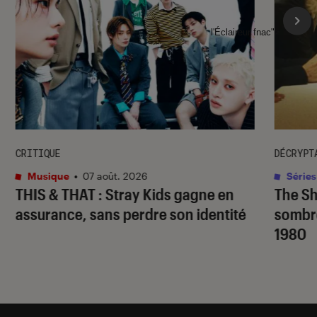
l'Éclaireur fnac">
CRITIQUE
DÉCRYPT
Musique
•
07 août. 2026
Séries
THIS & THAT
: Stray Kids gagne en
The S
assurance, sans perdre son identité
sombr
1980