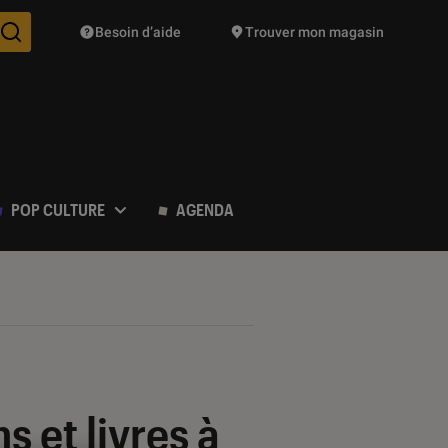
Besoin d’aide
Trouver mon magasin
Des suggestions de produits vont vous être proposées pendant vo
POP CULTURE
AGENDA
 et livres à