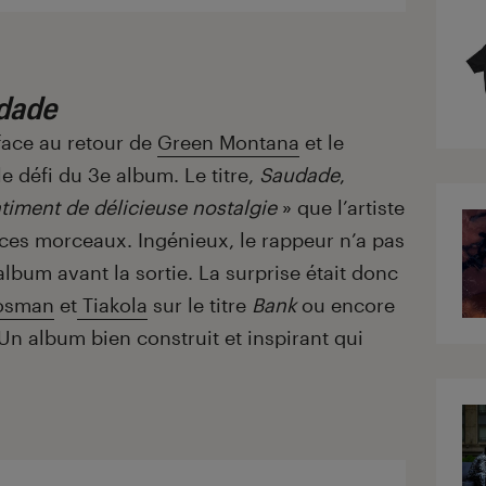
dade
face au retour de
Green Montana
et le
e défi du 3
e
album. Le titre,
Saudade
,
timent de délicieuse nostalgie
» que l’artiste
 ces morceaux. Ingénieux, le rappeur n’a pas
album avant la sortie. La surprise était donc
osman
et
Tiakola
sur le titre
Bank
ou encore
 Un album bien construit et inspirant qui