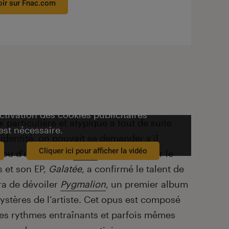
oir sur Fnac.com
activation des cookies publicitaires
x particulière et atypique a tout de suite
est nécessaire.
 identité, on pouvait se demander s’il
Cliquer ici pour afficher la vidéo
le ou d’un garçon.
Vacra
a su conquérir le
 et son EP,
Galatée
, a confirmé le talent de
cra de dévoiler
Pygmalion
, un premier album
ystères de l’artiste. Cet opus est composé
es rythmes entraînants et parfois mêmes