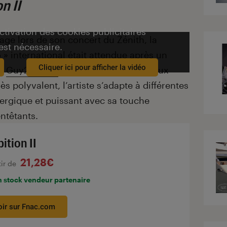
n II
activation des cookies publicitaires
ge lors de son concert du Zénith, la
est nécessaire.
 » international était attendue après un
Cliquer ici pour afficher la vidéo
 !
Guy2Bezbar
ajoute donc 12 morceaux
rès polyvalent, l’artiste s’adapte à différentes
ergique et puissant avec sa touche
ntêtants.
ition II
21,28€
tir de
n stock vendeur partenaire
oir sur Fnac.com