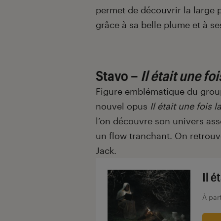
permet de découvrir la large pal
grâce à sa belle plume et à se
Stavo –
Il était une fo
Figure emblématique du gro
nouvel opus
Il était une fois 
l’on découvre son univers as
un flow tranchant. On retrouv
Jack.
Il é
À par