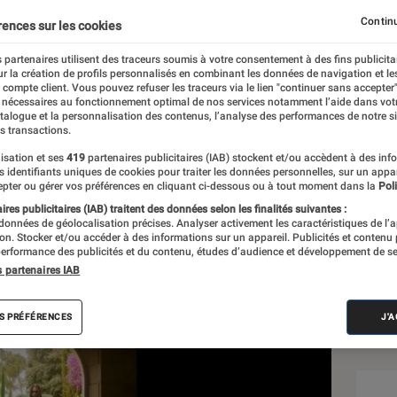
Continu
rences sur les cookies
 partenaires utilisent des traceurs soumis à votre consentement à des fins publicita
r la création de profils personnalisés en combinant les données de navigation et l
e compte client. Vous pouvez refuser les traceurs via le lien "continuer sans accepter"
 nécessaires au fonctionnement optimal de nos services notamment l’aide dans vot
atalogue et la personnalisation des contenus, l’analyse des performances de notre si
s transactions.
isation et ses
419
partenaires publicitaires (IAB) stockent et/ou accèdent à des inf
Sél
es identifiants uniques de cookies pour traiter les données personnelles, sur un appa
pter ou gérer vos préférences en cliquant ci-dessous ou à tout moment dans la
Poli
res publicitaires (IAB) traitent des données selon les finalités suivantes :
 données de géolocalisation précises. Analyser activement les caractéristiques de l’
tion. Stocker et/ou accéder à des informations sur un appareil. Publicités et contenu
erformance des publicités et du contenu, études d’audience et développement de se
s partenaires IAB
S PRÉFÉRENCES
J'