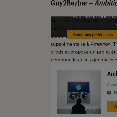
Guy2Bezbar –
Ambitio
Pour lire la vidéo l’
Annoncée avec un court-métra
réédition de notre « Coco Jojo
Gérer mes préférences
album qui a conquis le public
supplémentaire à
Ambition
. T
prods et propose un projet én
personnelle et ses gimmicks e
Amb
À par
E
V