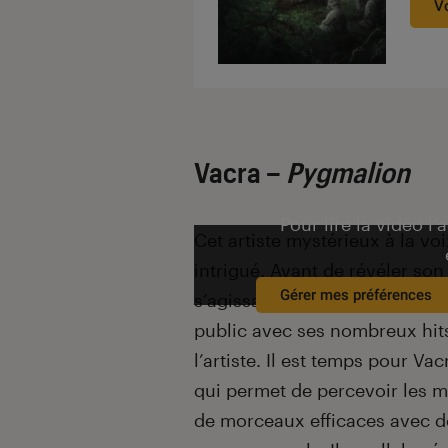
V
Vacra –
Pygmalion
Pour lire la vidéo l’
Cet artiste mystérieux à la voi
intrigué. Avant de révéler son
Gérer mes préférences
s’agissait de la voix d’une fil
public avec ses nombreux hits
l’artiste. Il est temps pour Va
qui permet de percevoir les m
de morceaux efficaces avec d