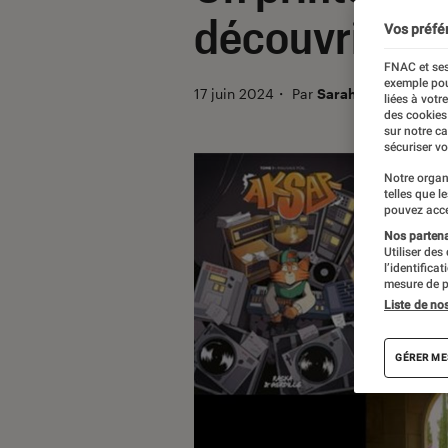
découvrir !
Vos préfé
FNAC et ses
exemple pou
17 juin 2024
・
Par
Sarah
liées à votr
des cookies
sur notre c
sécuriser vo
Notre organ
telles que l
pouvez acce
Nos partenai
Utiliser des
l’identifica
mesure de p
Liste de no
GÉRER ME