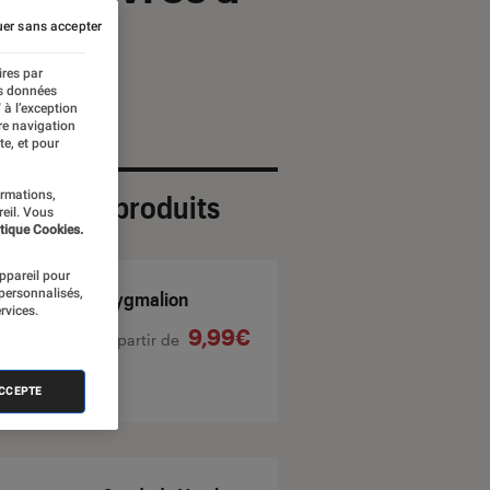
er sans accepter
ires par
es données
 à l’exception
re navigation
te, et pour
ormations,
ection de produits
reil. Vous
tique Cookies.
appareil pour
 personnalisés,
Pygmalion
rvices.
9,99€
À partir de
ACCEPTE