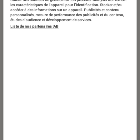
ACTU
les caractéristiques de l’appareil pour l’identification. Stocker et/ou
accéder à des informations sur un appareil. Publicités et contenu
Comics
•
16 juin 2022
personnalisés, mesure de performance des publicités et du contenu,
Harley Quinn fête ses 30 ans et DC
études d’audience et développement de services.
Liste de nos partenaires IAB
compte lui organiser une fête XXL