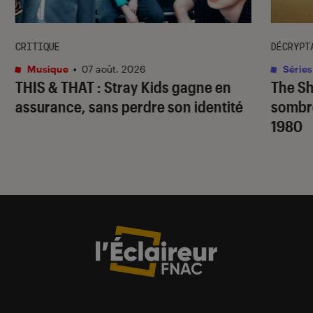
CRITIQUE
DÉCRYPT
Musique
•
07 août. 2026
Séries
THIS & THAT
: Stray Kids gagne en
The S
assurance, sans perdre son identité
sombr
1980