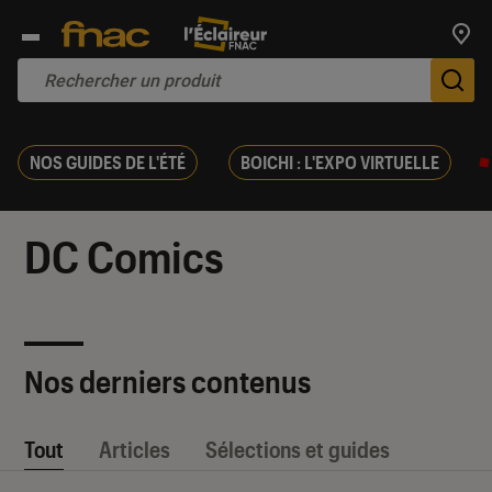
Trouv
De
NOS GUIDES DE L'ÉTÉ
BOICHI : L'EXPO VIRTUELLE
DC Comics
Nos derniers contenus
Tout
Articles
Sélections et guides