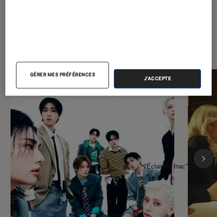
À la une de
VOIR TOUT
l'Éclaireur FNAC
GÉRER MES PRÉFÉRENCES
J'ACCEPTE
l'Éclaireur fnac">