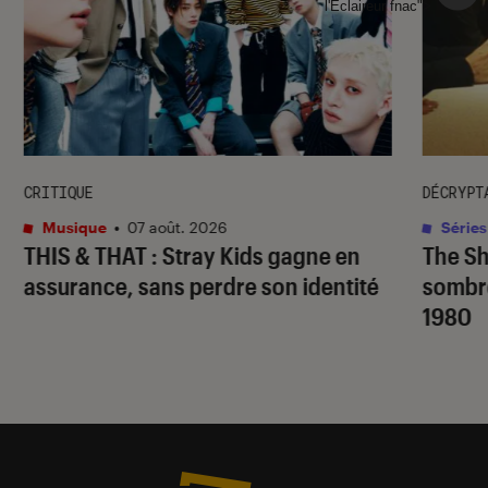
l'Éclaireur fnac">
CRITIQUE
DÉCRYPT
Musique
•
07 août. 2026
Séries
THIS & THAT
: Stray Kids gagne en
The S
assurance, sans perdre son identité
sombr
1980