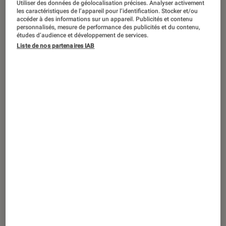
Utiliser des données de géolocalisation précises. Analyser activement
ACTU
les caractéristiques de l’appareil pour l’identification. Stocker et/ou
accéder à des informations sur un appareil. Publicités et contenu
Musique
•
09 juil. 2026
personnalisés, mesure de performance des publicités et du contenu,
Le mini-album de i-dle, notre obsession
études d’audience et développement de services.
Liste de nos partenaires IAB
K-pop de juillet 2026