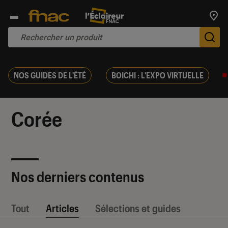
Trouv
De
NOS GUIDES DE L'ÉTÉ
BOICHI : L'EXPO VIRTUELLE
Corée
Nos derniers contenus
Tout
Articles
Sélections et guides