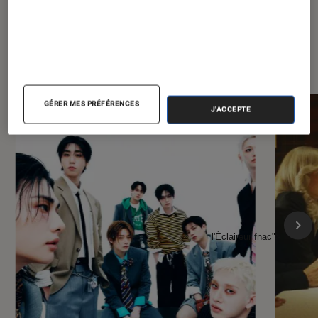
À la une de
VOIR TOUT
l'Éclaireur FNAC
GÉRER MES PRÉFÉRENCES
J'ACCEPTE
l'Éclaireur fnac">