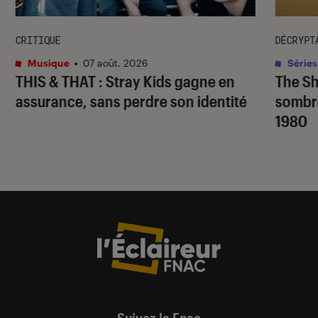
CRITIQUE
DÉCRYPT
Musique
•
07 août. 2026
Séries
THIS & THAT
: Stray Kids gagne en
The S
assurance, sans perdre son identité
sombr
1980