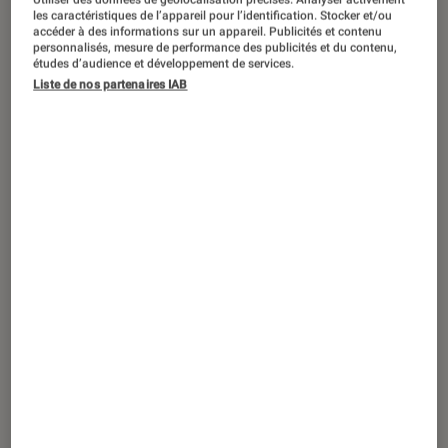
ACTU
les caractéristiques de l’appareil pour l’identification. Stocker et/ou
accéder à des informations sur un appareil. Publicités et contenu
Musique
•
04 juil. 2025
personnalisés, mesure de performance des publicités et du contenu,
Les meilleures nouveautés K-pop de
études d’audience et développement de services.
Liste de nos partenaires IAB
juillet 2025