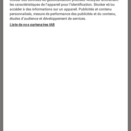
ACTU
les caractéristiques de l’appareil pour l’identification. Stocker et/ou
accéder à des informations sur un appareil. Publicités et contenu
Musique
•
31 juil. 2026
personnalisés, mesure de performance des publicités et du contenu,
BTS : pourquoi le groupe n’ira pas aux
études d’audience et développement de services.
Liste de nos partenaires IAB
Grammy Awards ?