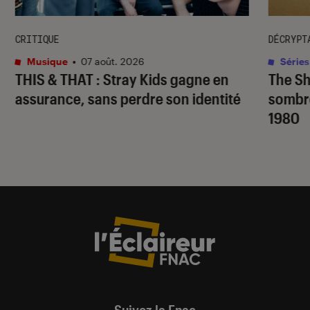
CRITIQUE
DÉCRYPT
Musique
•
07 août. 2026
Séries
THIS & THAT
: Stray Kids gagne en
The S
assurance, sans perdre son identité
sombr
1980