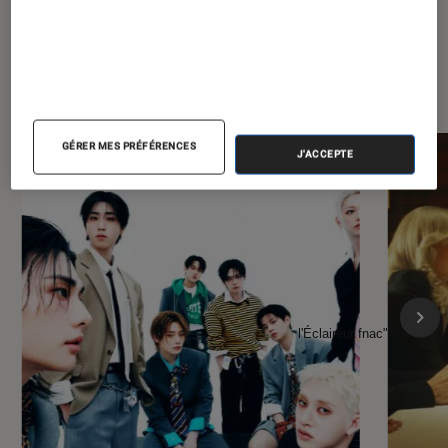
À la une de
VOIR TOUT
l'Éclaireur FNAC
GÉRER MES PRÉFÉRENCES
J'ACCEPTE
l'Éclaireur fnac">