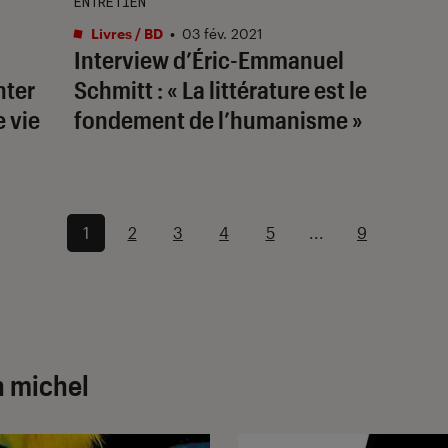
ENTRETIEN
Livres / BD
•
03 fév. 2021
Interview d’Éric-Emmanuel
nter
Schmitt : « La littérature est le
e vie
fondement de l’humanisme »
1
2
3
4
5
...
9
n michel