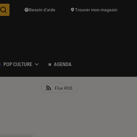
Besoin d’aide
Trouver mon magasin
Des suggestions de produits vont vous être proposées pendant vo
POP CULTURE
AGENDA
Flux RSS