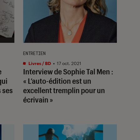
ENTRETIEN
Livres / BD
•
17 oct. 2021
e
Interview de Sophie Tal Men :
qui
« L’auto-édition est un
s ses
excellent tremplin pour un
écrivain »