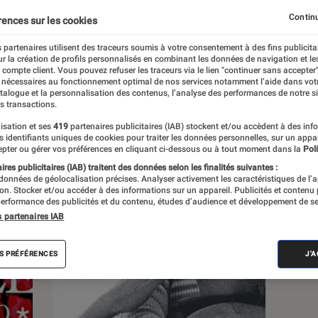
Continu
rences sur les cookies
s
 partenaires utilisent des traceurs soumis à votre consentement à des fins publicita
r la création de profils personnalisés en combinant les données de navigation et l
e compte client. Vous pouvez refuser les traceurs via le lien "continuer sans accepter"
 guides
 nécessaires au fonctionnement optimal de nos services notamment l’aide dans vot
atalogue et la personnalisation des contenus, l’analyse des performances de notre si
s transactions.
isation et ses
419
partenaires publicitaires (IAB) stockent et/ou accèdent à des inf
es identifiants uniques de cookies pour traiter les données personnelles, sur un appa
pter ou gérer vos préférences en cliquant ci-dessous ou à tout moment dans la
Poli
res publicitaires (IAB) traitent des données selon les finalités suivantes :
 données de géolocalisation précises. Analyser activement les caractéristiques de l’
tion. Stocker et/ou accéder à des informations sur un appareil. Publicités et contenu
erformance des publicités et du contenu, études d’audience et développement de se
s partenaires IAB
S PRÉFÉRENCES
J'