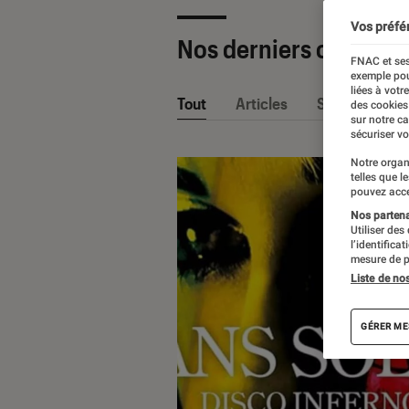
Vos préfé
Nos derniers contenu
FNAC et ses
exemple pou
liées à votr
Tout
Articles
Sélections et
des cookies
sur notre c
sécuriser vo
Notre organ
telles que l
pouvez acce
Nos partenai
Utiliser des
l’identifica
mesure de p
Liste de no
GÉRER ME