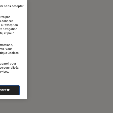
er sans accepter
ires par
es données
 à l’exception
re navigation
te, et pour
ormations,
reil. Vous
tique Cookies.
appareil pour
 personnalisés,
rvices.
ACCEPTE