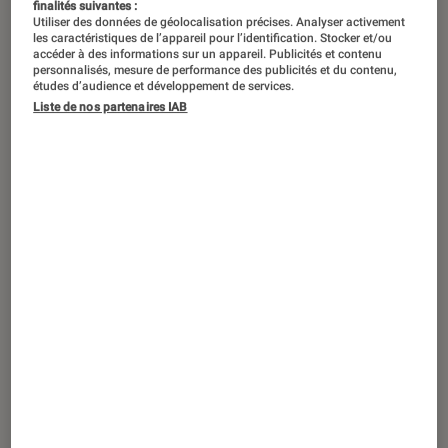
finalités suivantes :
Utiliser des données de géolocalisation précises. Analyser activement
les caractéristiques de l’appareil pour l’identification. Stocker et/ou
accéder à des informations sur un appareil. Publicités et contenu
personnalisés, mesure de performance des publicités et du contenu,
études d’audience et développement de services.
Liste de nos partenaires IAB
TEST LABO
Noté 5 étoiles sur 5
TV
•
12 avr. 2021
Test Labo du Sony KD-65AG9 : des