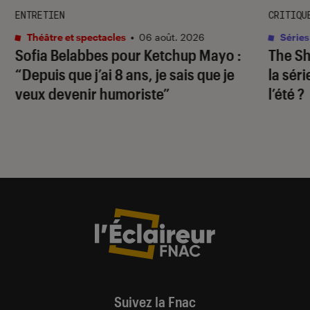
ENTRETIEN
CRITIQU
Théâtre et spectacles
•
06 août. 2026
Séries
Sofia Belabbes pour
Ketchup Mayo
:
The S
“Depuis que j’ai 8 ans, je sais que je
la sér
veux devenir humoriste”
l’été ?
Suivez la Fnac