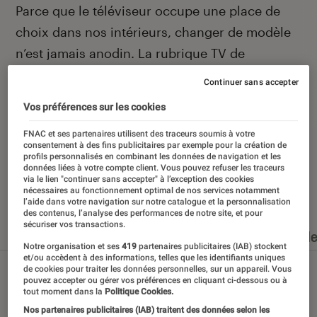
Introduction
Parce que le téléviseur occupe une place de
choix dans nos intérieurs, changer de modèle
n’est jamais anodin. La rubrique TV de
L’Éclaireur Fnac vous aide à choisir au mieux
Continuer sans accepter
grâce à ses actualités, ses tests et ses
Vos préférences sur les cookies
sélections.
FNAC et ses partenaires utilisent des traceurs soumis à votre
consentement à des fins publicitaires par exemple pour la création de
profils personnalisés en combinant les données de navigation et les
données liées à votre compte client. Vous pouvez refuser les traceurs
via le lien "continuer sans accepter" à l’exception des cookies
Nos derniers contenus
nécessaires au fonctionnement optimal de nos services notamment
l’aide dans votre navigation sur notre catalogue et la personnalisation
des contenus, l’analyse des performances de notre site, et pour
sécuriser vos transactions.
Tout
Articles
Dossiers
Sélections et guid
Notre organisation et ses
419
partenaires publicitaires (IAB) stockent
et/ou accèdent à des informations, telles que les identifiants uniques
de cookies pour traiter les données personnelles, sur un appareil. Vous
pouvez accepter ou gérer vos préférences en cliquant ci-dessous ou à
tout moment dans la
Politique Cookies.
Nos partenaires publicitaires (IAB) traitent des données selon les