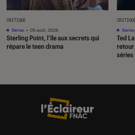
CRITIQUE
CRITIQU
Séries
•
05 août. 2026
Séries
Sterling Point
, l’île aux secrets qui
Ted L
répare le teen drama
retour
séries