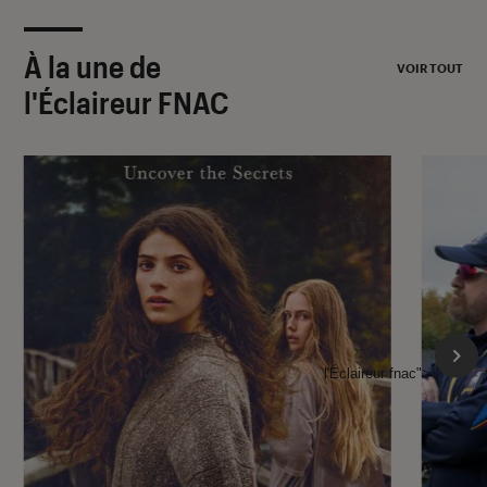
À la une de
VOIR TOUT
l'Éclaireur FNAC
l'Éclaireur fnac">