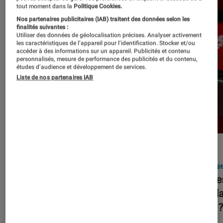
tout moment dans la
Politique Cookies.
Nos partenaires publicitaires (IAB) traitent des données selon les
finalités suivantes :
Utiliser des données de géolocalisation précises. Analyser activement
les caractéristiques de l’appareil pour l’identification. Stocker et/ou
accéder à des informations sur un appareil. Publicités et contenu
personnalisés, mesure de performance des publicités et du contenu,
études d’audience et développement de services.
Liste de nos partenaires IAB
DÉCRYPTAGE
ACTU
Société numérique
•
05 déc. 2023
Socié
Squeezie, HugoDécrypte, Juju
Quelle
Fitcats… Assiste-t-on à une
popula
hybridation de YouTube et de la
2023 
télévision ?