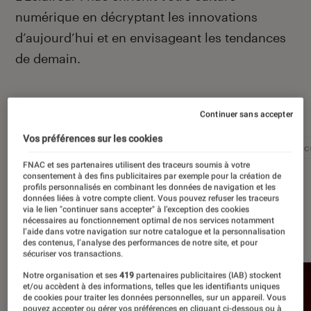
numérique en décryptant les innovations
d’aujourd’hui et en envisageant les tendances
de demain.
Autour de ce sujet
Continuer sans accepter
Vos préférences sur les cookies
Intelligence artificielle
Réseaux sociaux
Cybersécu
FNAC et ses partenaires utilisent des traceurs soumis à votre
consentement à des fins publicitaires par exemple pour la création de
profils personnalisés en combinant les données de navigation et les
données liées à votre compte client. Vous pouvez refuser les traceurs
via le lien "continuer sans accepter" à l’exception des cookies
nécessaires au fonctionnement optimal de nos services notamment
À la une
l’aide dans votre navigation sur notre catalogue et la personnalisation
des contenus, l’analyse des performances de notre site, et pour
sécuriser vos transactions.
Notre organisation et ses
419
partenaires publicitaires (IAB) stockent
et/ou accèdent à des informations, telles que les identifiants uniques
de cookies pour traiter les données personnelles, sur un appareil. Vous
pouvez accepter ou gérer vos préférences en cliquant ci-dessous ou à