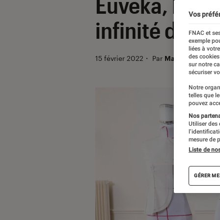
Euveka, le ma
Vos préfé
infinité de m
FNAC et ses
exemple pou
liées à votr
des cookies
15 février 2022
・
Par
Marion Piasecki
sur notre c
sécuriser vo
Notre organ
telles que l
pouvez acce
Nos partenai
Utiliser des
l’identifica
mesure de p
Liste de no
GÉRER ME