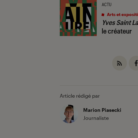
ACTU
Arts et exposit
Yves Saint L
le créateur
Article rédigé par
Marion Piasecki
Journaliste