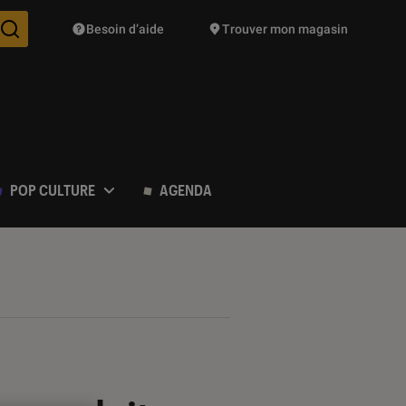
Besoin d’aide
Trouver mon magasin
Des suggestions de produits vont vous être proposées pendant vo
POP CULTURE
AGENDA