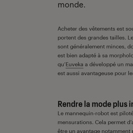
monde.
Introduction
Acheter des vêtements est so
portent des grandes tailles. 
sont généralement minces, donc
est bien adapté à sa morpholog
qu’
Euveka
a développé un mann
est aussi avantageuse pour le
Rendre la mode plus i
Le mannequin-robot est piloté 
mensurations. Cela permet d’a
être un avantage notamment 