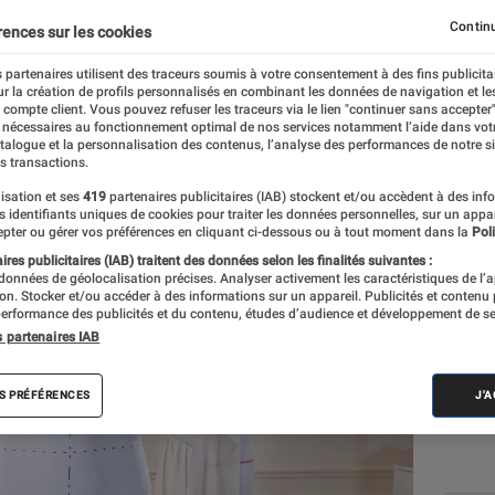
nnequin intelligent qui 
Continu
rences sur les cookies
orphologies
 partenaires utilisent des traceurs soumis à votre consentement à des fins publicita
r la création de profils personnalisés en combinant les données de navigation et l
e compte client. Vous pouvez refuser les traceurs via le lien "continuer sans accepter"
 nécessaires au fonctionnement optimal de nos services notamment l’aide dans vot
atalogue et la personnalisation des contenus, l’analyse des performances de notre si
s transactions.
isation et ses
419
partenaires publicitaires (IAB) stockent et/ou accèdent à des inf
es identifiants uniques de cookies pour traiter les données personnelles, sur un appa
Les
pter ou gérer vos préférences en cliquant ci-dessous ou à tout moment dans la
Poli
res publicitaires (IAB) traitent des données selon les finalités suivantes :
 données de géolocalisation précises. Analyser activement les caractéristiques de l’
tion. Stocker et/ou accéder à des informations sur un appareil. Publicités et contenu
erformance des publicités et du contenu, études d’audience et développement de se
s partenaires IAB
S PRÉFÉRENCES
J'