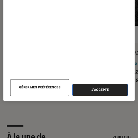
ACTU
TEST LA
Smartphones
•
05 août. 2026
Photo
Comment réussir ses photos de
Test 
l’éclipse solaire du 12 août ?
II : un
GÉRER MES PRÉFÉRENCES
J'ACCEPTE
À la une de
VOIR TOUT