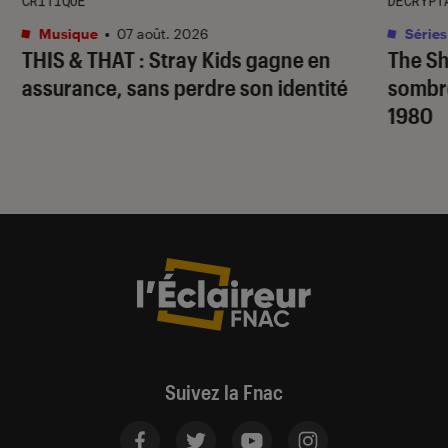
CRITIQUE
DÉCRYPT
Musique
•
07 août. 2026
Séries
THIS & THAT
: Stray Kids gagne en
The S
assurance, sans perdre son identité
sombr
1980
Suivez la Fnac