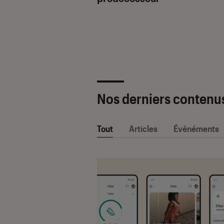
ètre SAV Fnac-
 2025 !
Nos derniers contenu
Tout
Articles
Événéments