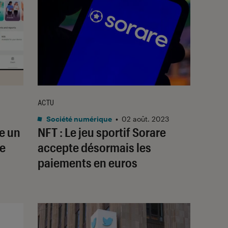
ACTU
Société numérique
•
02 août. 2023
ye un
NFT : Le jeu sportif Sorare
de
accepte désormais les
paiements en euros