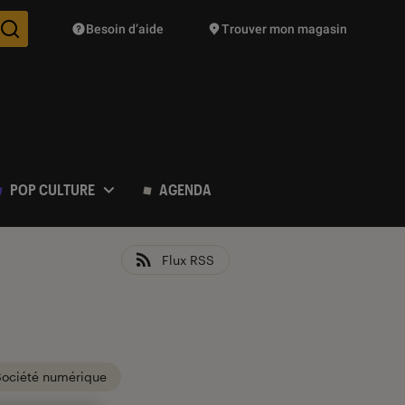
Besoin d’aide
Trouver mon magasin
Des suggestions de produits vont vous être proposées pendant vo
POP CULTURE
AGENDA
Flux RSS
Société numérique