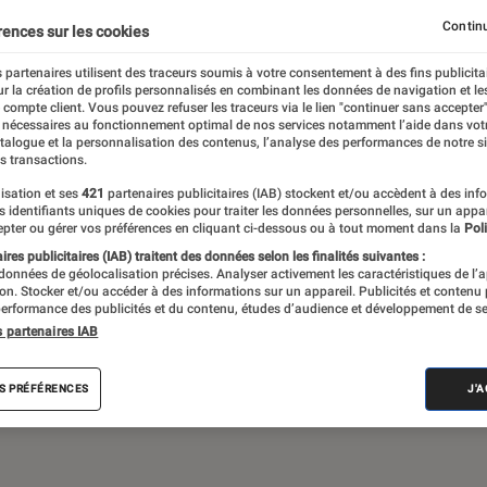
Gaming
Mobilité urbaine
Continu
rences sur les cookies
 partenaires utilisent des traceurs soumis à votre consentement à des fins publicita
r la création de profils personnalisés en combinant les données de navigation et l
e compte client. Vous pouvez refuser les traceurs via le lien "continuer sans accepter"
sques audio, objets connectés… l’Éclaireur
 nécessaires au fonctionnement optimal de nos services notamment l’aide dans vot
atalogue et la personnalisation des contenus, l’analyse des performances de notre si
 de l’actualité Tech décryptée, de nombreux
s transactions.
ue des tests de produits, réalisés par le
isation et ses
421
partenaires publicitaires (IAB) stockent et/ou accèdent à des inf
es identifiants uniques de cookies pour traiter les données personnelles, sur un appa
pter ou gérer vos préférences en cliquant ci-dessous ou à tout moment dans la
Poli
res publicitaires (IAB) traitent des données selon les finalités suivantes :
 données de géolocalisation précises. Analyser activement les caractéristiques de l’
tion. Stocker et/ou accéder à des informations sur un appareil. Publicités et contenu
erformance des publicités et du contenu, études d’audience et développement de se
s partenaires IAB
Android
Test
PC
Windows
Montre con
S PRÉFÉRENCES
J'