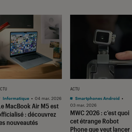
CTU
ACTU
Informatique
•
04 mar. 2026
Smartphones Android
•
Le MacBook Air M5 est
03 mar. 2026
MWC 2026 : c’est quoi
officialisé : découvrez
cet étrange Robot
les nouveautés
Phone que veut lancer