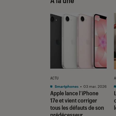
À la une
ACTU
A
•
08 oct. 2025
Smartphones
•
03 mar. 2026
 sont les produits
Apple lance l’iPhone
lus durables du
17e et vient corriger
é ? Découvrez les
tous les défauts de son
usions du
prédécesseur