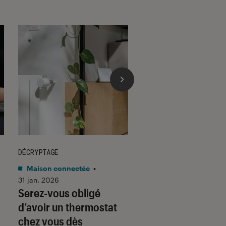
DÉCRYPTAGE
DÉCRYPTAGE
Maison connectée
•
Son
•
30 jan. 2026
Voici pourquoi les
31 jan. 2026
Serez-vous obligé
casques et écoute
d’avoir un thermostat
filaires font un re
chez vous dès
fracassant