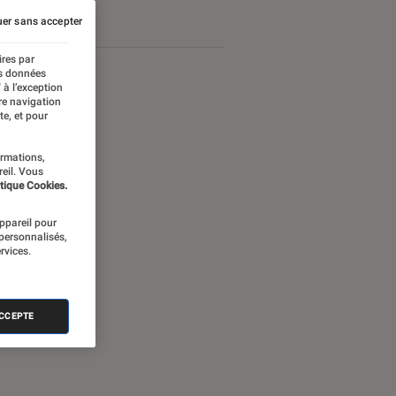
er sans accepter
ires par
es données
 à l’exception
re navigation
te, et pour
ormations,
reil. Vous
tique Cookies.
appareil pour
 personnalisés,
rvices.
nectée
ACCEPTE