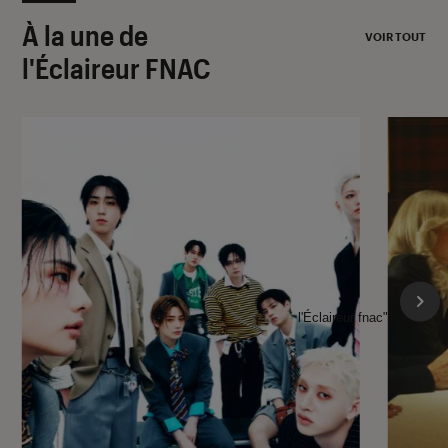
À la une de
VOIR TOUT
l'Éclaireur FNAC
l'Éclaireur fnac">