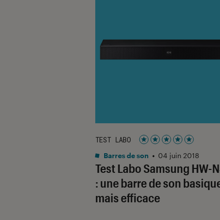
TEST LABO
Noté 5 étoiles sur 5
Barres de son
•
04 juin 2018
Test Labo Samsung HW-
: une barre de son basiqu
mais efficace