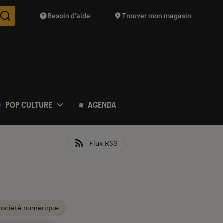
Besoin d’aide
Trouver mon magasin
Des suggestions de produits vont vous être proposées pendant vo
POP CULTURE
AGENDA
Flux RSS
Société numérique