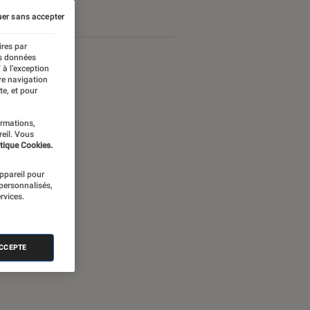
er sans accepter
ires par
es données
 à l’exception
re navigation
te, et pour
ormations,
reil. Vous
tique Cookies.
appareil pour
 personnalisés,
rvices.
nectée
ACCEPTE