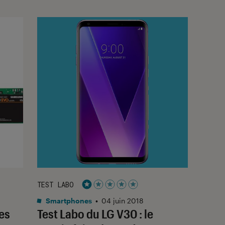
TEST LABO
Noté 1 étoiles sur 5
Smartphones
•
04 juin 2018
es
Test Labo du LG V30 : le