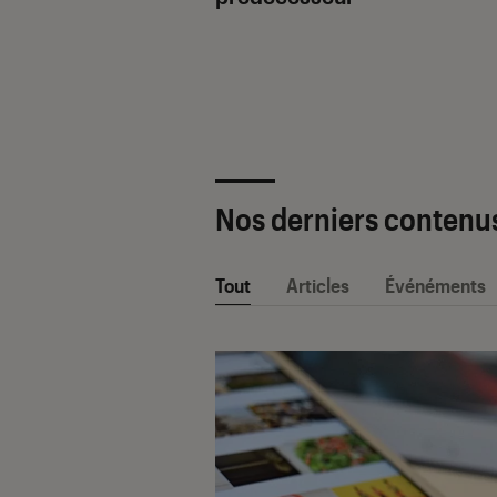
ètre SAV Fnac-
 2025 !
Nos derniers contenu
Tout
Articles
Événéments