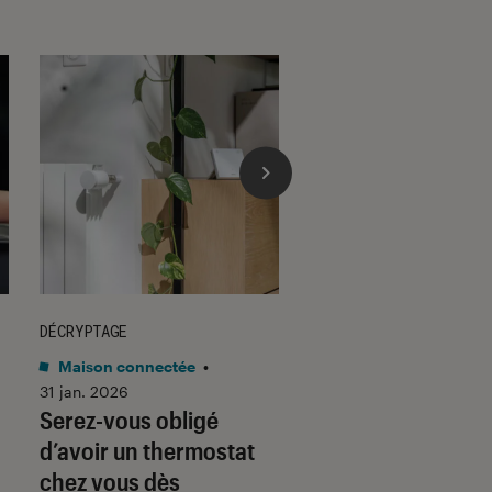
DÉCRYPTAGE
DÉCRYPTAGE
Maison connectée
•
Son
•
30 jan. 2026
Voici pourquoi les
31 jan. 2026
Serez-vous obligé
casques et écoute
d’avoir un thermostat
filaires font un re
chez vous dès
fracassant