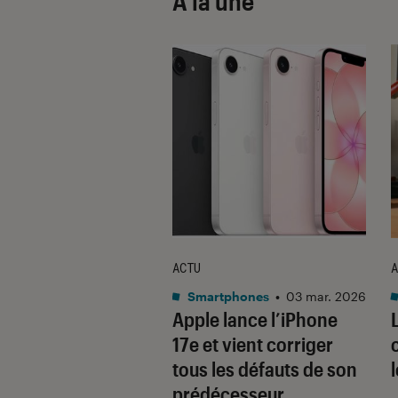
À la une
ACTU
A
•
08 oct. 2025
Smartphones
•
03 mar. 2026
 sont les produits
Apple lance l’iPhone
lus durables du
17e et vient corriger
é ? Découvrez les
tous les défauts de son
usions du
prédécesseur