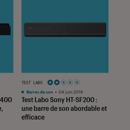
TEST LABO
Noté 2 étoiles sur 5
Barres de son
•
04 juin 2018
N400
Test Labo Sony HT-SF200 :
e,
une barre de son abordable et
efficace