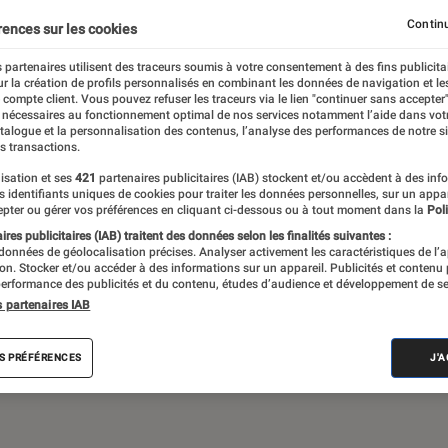
Gaming
Mobilité urbaine
Continu
rences sur les cookies
 partenaires utilisent des traceurs soumis à votre consentement à des fins publicita
r la création de profils personnalisés en combinant les données de navigation et l
e compte client. Vous pouvez refuser les traceurs via le lien "continuer sans accepter"
sques audio, objets connectés… l’Éclaireur
 nécessaires au fonctionnement optimal de nos services notamment l’aide dans vot
atalogue et la personnalisation des contenus, l’analyse des performances de notre si
 de l’actualité Tech décryptée, de nombreux
s transactions.
ue des tests de produits, réalisés par le
isation et ses
421
partenaires publicitaires (IAB) stockent et/ou accèdent à des inf
es identifiants uniques de cookies pour traiter les données personnelles, sur un appa
pter ou gérer vos préférences en cliquant ci-dessous ou à tout moment dans la
Poli
res publicitaires (IAB) traitent des données selon les finalités suivantes :
 données de géolocalisation précises. Analyser activement les caractéristiques de l’
tion. Stocker et/ou accéder à des informations sur un appareil. Publicités et contenu
erformance des publicités et du contenu, études d’audience et développement de se
s partenaires IAB
Android
Test
PC
Windows
Montre con
S PRÉFÉRENCES
J'