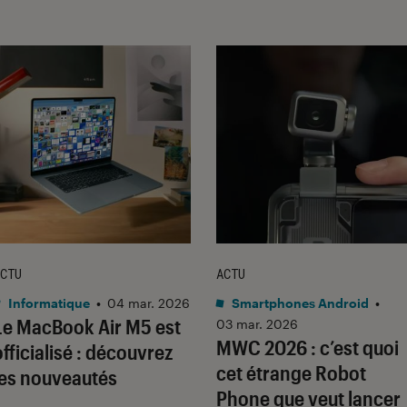
CTU
ACTU
Informatique
•
04 mar. 2026
Smartphones Android
•
Le MacBook Air M5 est
03 mar. 2026
MWC 2026 : c’est quoi
officialisé : découvrez
cet étrange Robot
les nouveautés
Phone que veut lancer