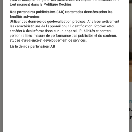
tout moment dans la
Politique Cookies.
Nos partenaires publicitaires (IAB) traitent des données selon les
finalités suivantes :
Utiliser des données de géolocalisation précises. Analyser activement
les caractéristiques de l’appareil pour l’identification. Stocker et/ou
accéder à des informations sur un appareil. Publicités et contenu
personnalisés, mesure de performance des publicités et du contenu,
études d’audience et développement de services.
Liste de nos partenaires IAB
ACTU
ACTU
Smartphones
•
03 mar. 2026
Infor
Apple lance l’iPhone 17e et vient
Le Mac
corriger tous les défauts de son
découv
prédécesseur