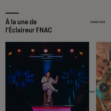
À la une de
VOIR TOUT
l'Éclaireur FNAC
l'Éclaireur fnac">