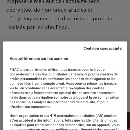
propose le meilleur de l’actualité Tech
décryptée, de nombreux articles et
décryptages ainsi que des tests de produits,
réalisés par le Labo Fnac.
Autour de ce sujet
Continuer sans accepter
Vos préférences sur les cookies
Apple
Intelligence artificielle
Android
Test
FNAC et ses partenaires utilisent des traceurs soumis à votre
consentement à des fins publicitaires par exemple pour la création de
profils personnalisés en combinant les données de navigation et les
données liées à votre compte client. Vous pouvez refuser les traceurs
via le lien "continuer sans accepter" à l’exception des cookies
nécessaires au fonctionnement optimal de nos services notamment
À la une
l’aide dans votre navigation sur notre catalogue et la personnalisation
des contenus, l’analyse des performances de notre site, et pour
sécuriser vos transactions.
Notre organisation et ses
419
partenaires publicitaires (IAB) stockent
et/ou accèdent à des informations, telles que les identifiants uniques
de cookies pour traiter les données personnelles, sur un appareil. Vous
pouvez accepter ou gérer vos préférences en cliquant ci-dessous ou à