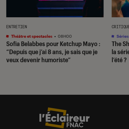
ENTRETIEN
CRITIQU
Théâtre et spectacles
•
08H00
Séries
Sofia Belabbes pour
Ketchup Mayo
:
The S
“Depuis que j’ai 8 ans, je sais que je
la sér
veux devenir humoriste”
l’été ?