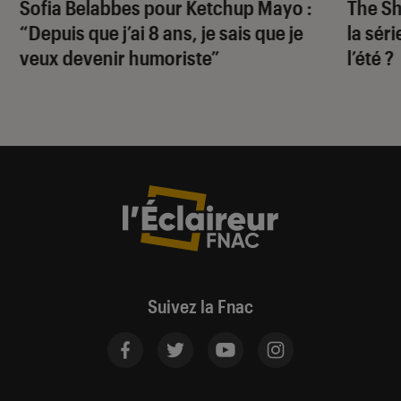
Sofia Belabbes pour
Ketchup Mayo
:
The S
“Depuis que j’ai 8 ans, je sais que je
la sér
veux devenir humoriste”
l’été ?
Suivez la Fnac