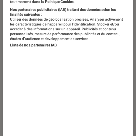
tout moment dans la
Politique Cookies.
smartphone n’ont le temps de refroidir
Nos partenaires publicitaires (IAB) traitent des données selon les
finalités suivantes :
entre deux clichés. Classique, mais la
Utiliser des données de géolocalisation précises. Analyser activement
question du stockage se pose,
les caractéristiques de l’appareil pour l’identification. Stocker et/ou
accéder à des informations sur un appareil. Publicités et contenu
d’autant que les vols et pertes sont
personnalisés, mesure de performance des publicités et du contenu,
études d’audience et développement de services.
légion lors des pérégrinations
Liste de nos partenaires IAB
estivales. Quelles solutions privilégier
pour stocker vos contenus en
vacances et éviter toute perte de
données ? Comment emporter avec
vous films et séries qui vous
occuperont dans les transports ou les
soirs de mauvais temps ? Le point
dans les lignes qui suivent.