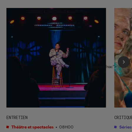
l'Éclaireur fnac">
ENTRETIEN
CRITIQU
Théâtre et spectacles
•
08H00
Séries