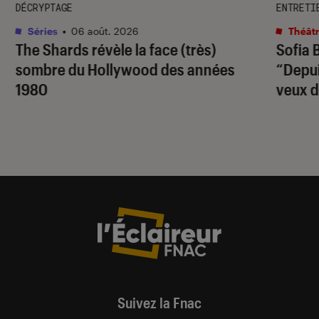
DÉCRYPTAGE
ENTRETI
Séries
•
06 août. 2026
Théâtr
The Shards
révèle la face (très)
Sofia 
sombre du Hollywood des années
“Depuis
1980
veux d
Suivez la Fnac