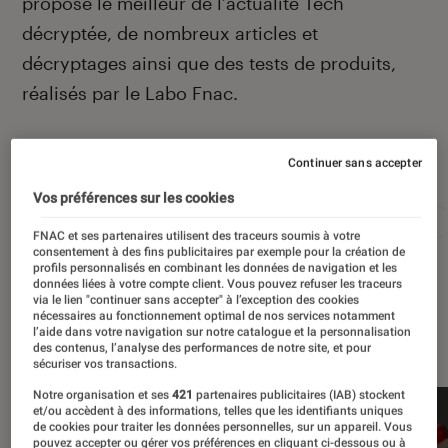
propose le meilleur de l’actualité Tech
décryptée, de nombreux articles et
décryptages ainsi que des tests de produits,
réalisés par le Labo Fnac.
Continuer sans accepter
Autour de ce sujet
Vos préférences sur les cookies
Apple
Intelligence artificielle
Android
Test
FNAC et ses partenaires utilisent des traceurs soumis à votre
consentement à des fins publicitaires par exemple pour la création de
profils personnalisés en combinant les données de navigation et les
données liées à votre compte client. Vous pouvez refuser les traceurs
via le lien "continuer sans accepter" à l’exception des cookies
nécessaires au fonctionnement optimal de nos services notamment
À la une
l’aide dans votre navigation sur notre catalogue et la personnalisation
des contenus, l’analyse des performances de notre site, et pour
sécuriser vos transactions.
Notre organisation et ses
421
partenaires publicitaires (IAB) stockent
et/ou accèdent à des informations, telles que les identifiants uniques
de cookies pour traiter les données personnelles, sur un appareil. Vous
pouvez accepter ou gérer vos préférences en cliquant ci-dessous ou à