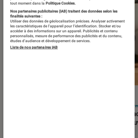
tout moment dans la
Politique Cookies.
Nos partenaires publicitaires (IAB) traitent des données selon les
finalités suivantes :
Utiliser des données de géolocalisation précises. Analyser activement
les caractéristiques de l’appareil pour l’identification. Stocker et/ou
accéder à des informations sur un appareil. Publicités et contenu
personnalisés, mesure de performance des publicités et du contenu,
études d’audience et développement de services.
Liste de nos partenaires IAB
ACTU
ACTU
Smartphones
•
03 mar. 2026
Infor
Apple lance l’iPhone 17e et vient
Le Mac
corriger tous les défauts de son
découv
prédécesseur