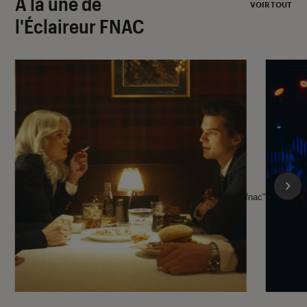
À la une de
VOIR TOUT
l'Éclaireur FNAC
l'Éclaireur fnac">