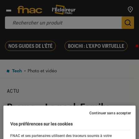
Trouv
De
NOS GUIDES DE L'ÉTÉ
BOICHI : L'EXPO VIRTUELLE
Tech
Photo et vidéo
ACTU
Promo – Le pack Family
Continuer sans accepter
Fujifilm Instax Mini 8 à 69,99
Vos préférences sur les cookies
euros
FNAC et ses partenaires utilisent des traceurs soumis à votre