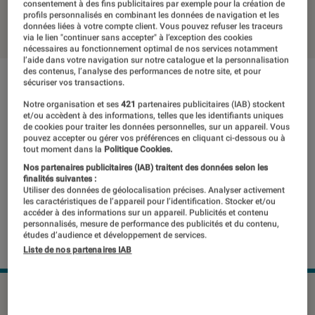
consentement à des fins publicitaires par exemple pour la création de
profils personnalisés en combinant les données de navigation et les
19 novembre 2018
・
Par
Romain Challand
données liées à votre compte client. Vous pouvez refuser les traceurs
via le lien "continuer sans accepter" à l’exception des cookies
nécessaires au fonctionnement optimal de nos services notamment
l’aide dans votre navigation sur notre catalogue et la personnalisation
des contenus, l’analyse des performances de notre site, et pour
sécuriser vos transactions.
Notre organisation et ses
421
partenaires publicitaires (IAB) stockent
et/ou accèdent à des informations, telles que les identifiants uniques
de cookies pour traiter les données personnelles, sur un appareil. Vous
pouvez accepter ou gérer vos préférences en cliquant ci-dessous ou à
tout moment dans la
Politique Cookies.
Nos partenaires publicitaires (IAB) traitent des données selon les
finalités suivantes :
Utiliser des données de géolocalisation précises. Analyser activement
les caractéristiques de l’appareil pour l’identification. Stocker et/ou
accéder à des informations sur un appareil. Publicités et contenu
personnalisés, mesure de performance des publicités et du contenu,
études d’audience et développement de services.
Liste de nos partenaires IAB