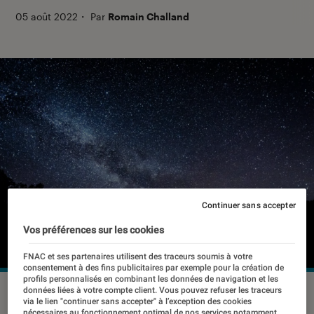
05 août 2022
・
Par
Romain Challand
Continuer sans accepter
Vos préférences sur les cookies
FNAC et ses partenaires utilisent des traceurs soumis à votre
consentement à des fins publicitaires par exemple pour la création de
profils personnalisés en combinant les données de navigation et les
Pour tout savoir sur l'astrophotographie
©Mindaugas Vitkus
données liées à votre compte client. Vous pouvez refuser les traceurs
via le lien "continuer sans accepter" à l’exception des cookies
via Unsplash
nécessaires au fonctionnement optimal de nos services notamment