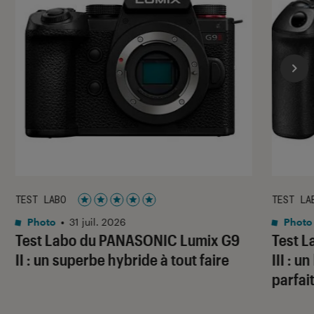
TEST LABO
TEST LA
Noté 5 étoiles sur 5
Photo
•
31 juil. 2026
Photo
Test Labo du PANASONIC Lumix G9
Test 
II : un superbe hybride à tout faire
III : 
parfai