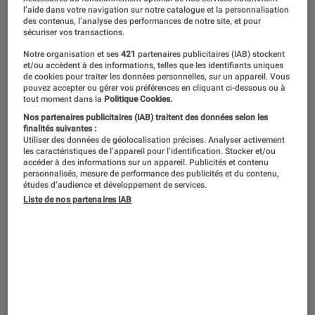
l’aide dans votre navigation sur notre catalogue et la personnalisation
des contenus, l’analyse des performances de notre site, et pour
sécuriser vos transactions.
Ce week-end, à l’occasion de la Nuit
Notre organisation et ses
421
partenaires publicitaires (IAB) stockent
des étoiles, les conditions seront
et/ou accèdent à des informations, telles que les identifiants uniques
de cookies pour traiter les données personnelles, sur un appareil. Vous
optimales pour observer astres et
pouvez accepter ou gérer vos préférences en cliquant ci-dessous ou à
tout moment dans la
Politique Cookies.
météores. Alors pourquoi ne pas
Nos partenaires publicitaires (IAB) traitent des données selon les
tenter de les immortaliser sur pellicule
finalités suivantes :
Utiliser des données de géolocalisation précises. Analyser activement
?
les caractéristiques de l’appareil pour l’identification. Stocker et/ou
accéder à des informations sur un appareil. Publicités et contenu
personnalisés, mesure de performance des publicités et du contenu,
études d’audience et développement de services.
Introduction
Liste de nos partenaires IAB
L’été est le moment idéal pour s’essayer à la
photographie d’étoiles – aussi appelée
astrophotographie – puisque l’on peut rester
dehors sans trop risquer l’hypothermie et que
le ciel est régulièrement dégagé.
Lors de cette période, certains événements