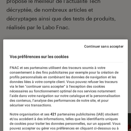
propose le meilleur de l’actualité Tech
décryptée, de nombreux articles et
décryptages ainsi que des tests de produits,
réalisés par le Labo Fnac.
Continuer sans accepter
Autour de ce sujet
Vos préférences sur les cookies
Apple
Intelligence artificielle
Android
Test
FNAC et ses partenaires utilisent des traceurs soumis à votre
consentement à des fins publicitaires par exemple pour la création de
profils personnalisés en combinant les données de navigation et les
données liées à votre compte client. Vous pouvez refuser les traceurs
via le lien "continuer sans accepter" à l’exception des cookies
nécessaires au fonctionnement optimal de nos services notamment
l’aide dans votre navigation sur notre catalogue et la personnalisation
À la une
des contenus, l’analyse des performances de notre site, et pour
sécuriser vos transactions.
Notre organisation et ses
421
partenaires publicitaires (IAB) stockent
et/ou accèdent à des informations, telles que les identifiants uniques
de cookies pour traiter les données personnelles, sur un appareil. Vous
pouvez accepter ou gérer vos préférences en cliquant ci-dessous ou à