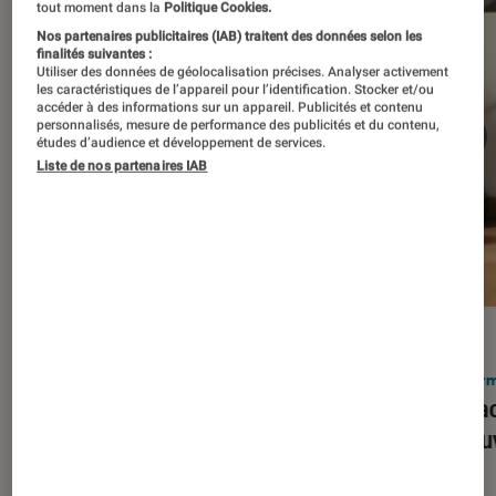
tout moment dans la
Politique Cookies.
Nos partenaires publicitaires (IAB) traitent des données selon les
finalités suivantes :
Utiliser des données de géolocalisation précises. Analyser activement
les caractéristiques de l’appareil pour l’identification. Stocker et/ou
accéder à des informations sur un appareil. Publicités et contenu
personnalisés, mesure de performance des publicités et du contenu,
études d’audience et développement de services.
Liste de nos partenaires IAB
ACTU
ACTU
Smartphones
•
03 mar. 2026
Infor
Apple lance l’iPhone 17e et vient
Le Mac
corriger tous les défauts de son
découv
prédécesseur