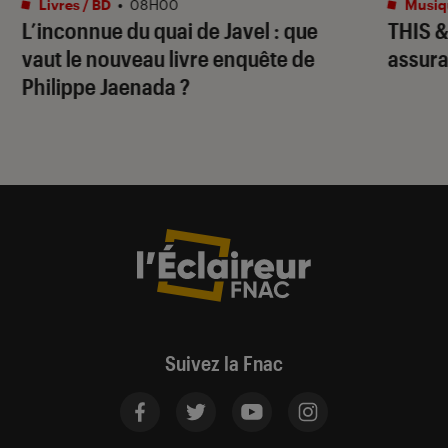
Livres / BD
•
08H00
Musiq
L’inconnue du quai de Javel
: que
THIS 
vaut le nouveau livre enquête de
assura
Philippe Jaenada ?
Suivez la Fnac