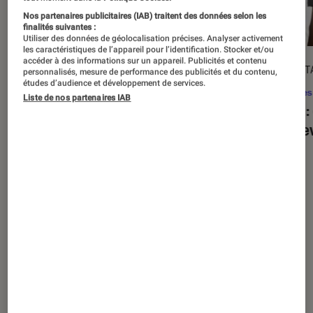
Nos partenaires publicitaires (IAB) traitent des données selon les
finalités suivantes :
Utiliser des données de géolocalisation précises. Analyser activement
les caractéristiques de l’appareil pour l’identification. Stocker et/ou
accéder à des informations sur un appareil. Publicités et contenu
ACTU
DÉCRYPT
personnalisés, mesure de performance des publicités et du contenu,
études d’audience et développement de services.
Séries
•
20 août. 2025
Séries
Liste de nos partenaires IAB
« The Twisted Tale of Amanda Knox »
Alien
:
: faut-il regarder la série choc de
est de
Disney+ ?
Nos derniers contenus
Tout
Articles
Sélections et guides
Tests