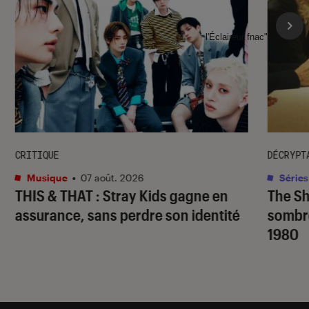
l'Éclaireur fnac">
CRITIQUE
DÉCRYPT
Musique
•
07 août. 2026
Séries
THIS & THAT
: Stray Kids gagne en
The S
assurance, sans perdre son identité
sombr
1980