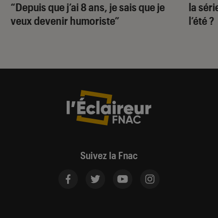
“Depuis que j’ai 8 ans, je sais que je
la sér
veux devenir humoriste”
l’été ?
Suivez la Fnac