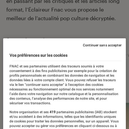
en passant par les critiques et les articles long
format, l’Éclaireur Fnac vous propose le
meilleur de l’actualité pop culture décryptée.
Autour de ce sujet
Continuer sans accepter
Netflix
Marvel
Nintendo
Disney+
Star 
Vos préférences sur les cookies
FNAC et ses partenaires utilisent des traceurs soumis à votre
consentement à des fins publicitaires par exemple pour la création de
profils personnalisés en combinant les données de navigation et les
données liées à votre compte client. Vous pouvez refuser les traceurs
via le lien "continuer sans accepter" à l’exception des cookies
À la une
nécessaires au fonctionnement optimal de nos services notamment
l’aide dans votre navigation sur notre catalogue et la personnalisation
des contenus, l’analyse des performances de notre site, et pour
sécuriser vos transactions.
Notre organisation et ses
419
partenaires publicitaires (IAB) stockent
et/ou accèdent à des informations, telles que les identifiants uniques
de cookies pour traiter les données personnelles, sur un appareil. Vous
pouvez accepter ou gérer vos préférences en cliquant ci-dessous ou à