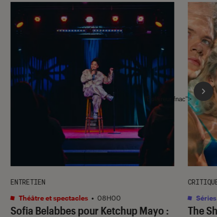
l'Éclaireur fnac">
ENTRETIEN
CRITIQU
Théâtre et spectacles
•
08H00
Séries
Sofia Belabbes pour
Ketchup Mayo
:
The S