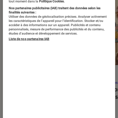
tout moment dans la
Politique Cookies.
Nos partenaires publicitaires (IAB) traitent des données selon les
finalités suivantes :
Utiliser des données de géolocalisation précises. Analyser activement
les caractéristiques de l’appareil pour l’identification. Stocker et/ou
accéder à des informations sur un appareil. Publicités et contenu
personnalisés, mesure de performance des publicités et du contenu,
études d’audience et développement de services.
Liste de nos partenaires IAB
SÉLECTION
ACTU
Séries
•
22 avr. 2026
Séries
Les 100 meilleures séries de tous les
Eupho
temps : le classement ultime
Levins