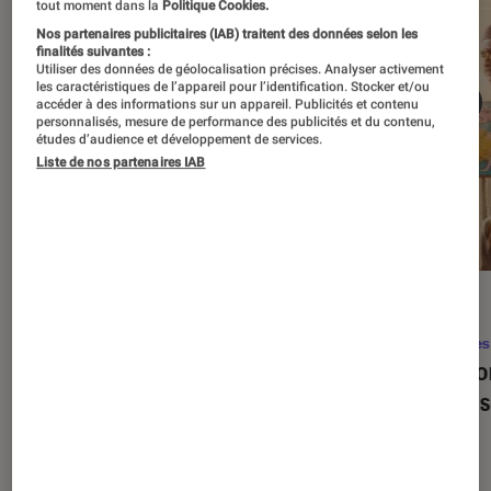
tout moment dans la
Politique Cookies.
Nos partenaires publicitaires (IAB) traitent des données selon les
finalités suivantes :
Utiliser des données de géolocalisation précises. Analyser activement
les caractéristiques de l’appareil pour l’identification. Stocker et/ou
accéder à des informations sur un appareil. Publicités et contenu
personnalisés, mesure de performance des publicités et du contenu,
études d’audience et développement de services.
Liste de nos partenaires IAB
SÉLECTION
ACTU
Séries
•
22 avr. 2026
Séries
Les 100 meilleures séries de tous les
Eupho
temps : le classement ultime
Levins