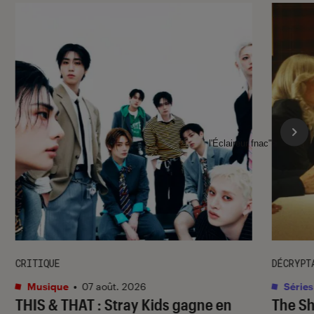
l'Éclaireur fnac">
CRITIQUE
DÉCRYPT
Musique
•
07 août. 2026
Séries
THIS & THAT
: Stray Kids gagne en
The S