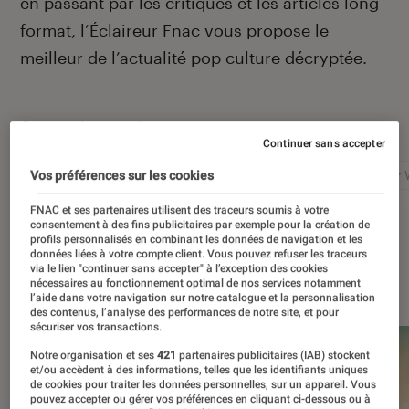
en passant par les critiques et les articles long
format, l’Éclaireur Fnac vous propose le
meilleur de l’actualité pop culture décryptée.
Autour de ce sujet
Continuer sans accepter
Netflix
Marvel
Nintendo
Disney+
Star 
Vos préférences sur les cookies
FNAC et ses partenaires utilisent des traceurs soumis à votre
consentement à des fins publicitaires par exemple pour la création de
profils personnalisés en combinant les données de navigation et les
données liées à votre compte client. Vous pouvez refuser les traceurs
via le lien "continuer sans accepter" à l’exception des cookies
À la une
nécessaires au fonctionnement optimal de nos services notamment
l’aide dans votre navigation sur notre catalogue et la personnalisation
des contenus, l’analyse des performances de notre site, et pour
sécuriser vos transactions.
Notre organisation et ses
421
partenaires publicitaires (IAB) stockent
et/ou accèdent à des informations, telles que les identifiants uniques
de cookies pour traiter les données personnelles, sur un appareil. Vous
pouvez accepter ou gérer vos préférences en cliquant ci-dessous ou à