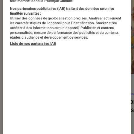
tout moment dans la
Politique Cookies.
Nos partenaires publicitaires (IAB) traitent des données selon les
finalités suivantes :
Utiliser des données de géolocalisation précises. Analyser activement
les caractéristiques de l’appareil pour l’identification. Stocker et/ou
accéder à des informations sur un appareil. Publicités et contenu
personnalisés, mesure de performance des publicités et du contenu,
études d’audience et développement de services.
Liste de nos partenaires IAB
SÉLECTION
ACTU
Séries
•
22 avr. 2026
Séries
Les 100 meilleures séries de tous les
Eupho
temps : le classement ultime
Levins