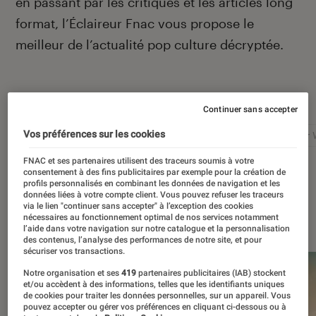
en passant par les critiques et les articles long
format, l’Éclaireur Fnac vous propose le
meilleur de l’actualité pop culture décryptée.
Autour de ce sujet
Continuer sans accepter
Vos préférences sur les cookies
Netflix
Marvel
Nintendo
Disney+
Star 
FNAC et ses partenaires utilisent des traceurs soumis à votre
consentement à des fins publicitaires par exemple pour la création de
profils personnalisés en combinant les données de navigation et les
données liées à votre compte client. Vous pouvez refuser les traceurs
via le lien "continuer sans accepter" à l’exception des cookies
À la une
nécessaires au fonctionnement optimal de nos services notamment
l’aide dans votre navigation sur notre catalogue et la personnalisation
des contenus, l’analyse des performances de notre site, et pour
sécuriser vos transactions.
Notre organisation et ses
419
partenaires publicitaires (IAB) stockent
et/ou accèdent à des informations, telles que les identifiants uniques
de cookies pour traiter les données personnelles, sur un appareil. Vous
pouvez accepter ou gérer vos préférences en cliquant ci-dessous ou à