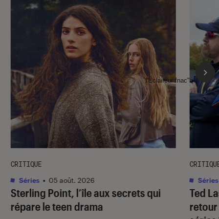
l'Éclaireur fnac">
CRITIQUE
CRITIQU
Séries
•
05 août. 2026
Séries
Sterling Point
, l’île aux secrets qui
Ted L
répare le teen drama
retour