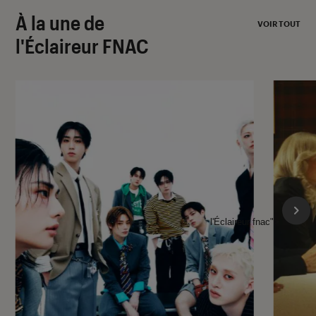
À la une de
VOIR TOUT
l'Éclaireur FNAC
l'Éclaireur fnac">