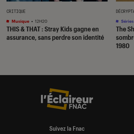
CRITIQUE
DÉCRYPT
Musique
•
12H20
Séries
THIS & THAT
: Stray Kids gagne en
The S
assurance, sans perdre son identité
sombr
1980
Suivez la Fnac