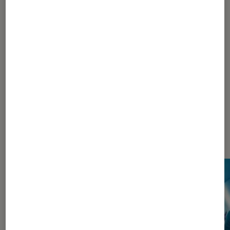
1
...
140
260
...
508
509
510
511
512
...
780
910
...
1048
Les plus lus dans Pop Culture