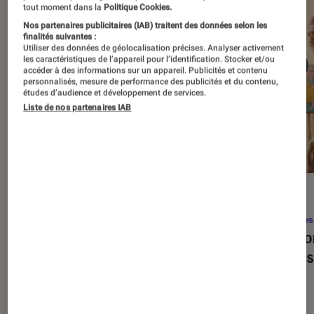
tout moment dans la
Politique Cookies.
Nos partenaires publicitaires (IAB) traitent des données selon les
finalités suivantes :
Utiliser des données de géolocalisation précises. Analyser activement
les caractéristiques de l’appareil pour l’identification. Stocker et/ou
accéder à des informations sur un appareil. Publicités et contenu
personnalisés, mesure de performance des publicités et du contenu,
études d’audience et développement de services.
Liste de nos partenaires IAB
SÉLECTION
ACTU
Séries
•
22 avr. 2026
Séries
Les 100 meilleures séries de tous les
Eupho
temps : le classement ultime
Levins