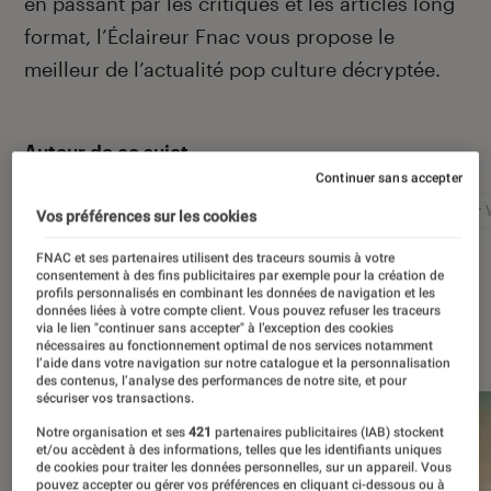
en passant par les critiques et les articles long
format, l’Éclaireur Fnac vous propose le
meilleur de l’actualité pop culture décryptée.
Autour de ce sujet
Continuer sans accepter
Netflix
Marvel
Nintendo
Disney+
Star 
Vos préférences sur les cookies
FNAC et ses partenaires utilisent des traceurs soumis à votre
consentement à des fins publicitaires par exemple pour la création de
profils personnalisés en combinant les données de navigation et les
données liées à votre compte client. Vous pouvez refuser les traceurs
À la une
via le lien "continuer sans accepter" à l’exception des cookies
nécessaires au fonctionnement optimal de nos services notamment
l’aide dans votre navigation sur notre catalogue et la personnalisation
des contenus, l’analyse des performances de notre site, et pour
sécuriser vos transactions.
Notre organisation et ses
421
partenaires publicitaires (IAB) stockent
et/ou accèdent à des informations, telles que les identifiants uniques
de cookies pour traiter les données personnelles, sur un appareil. Vous
pouvez accepter ou gérer vos préférences en cliquant ci-dessous ou à