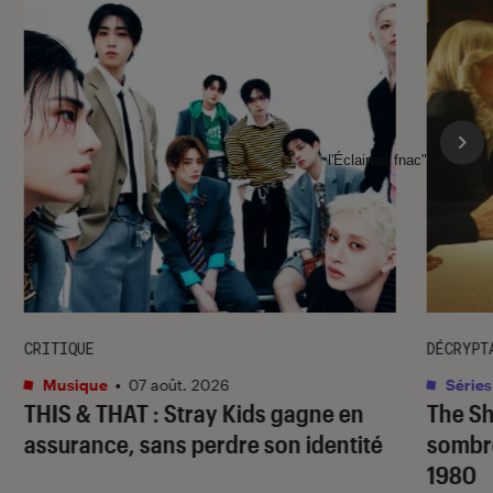
l'Éclaireur fnac">
CRITIQUE
DÉCRYPT
Musique
•
07 août. 2026
Séries
THIS & THAT
: Stray Kids gagne en
The S
assurance, sans perdre son identité
sombr
1980