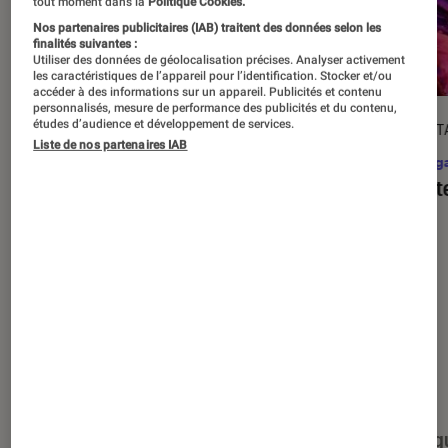
tout moment dans la
Politique Cookies.
Nos partenaires publicitaires (IAB) traitent des données selon les
finalités suivantes :
Utiliser des données de géolocalisation précises. Analyser activement
les caractéristiques de l’appareil pour l’identification. Stocker et/ou
accéder à des informations sur un appareil. Publicités et contenu
personnalisés, mesure de performance des publicités et du contenu,
études d’audience et développement de services.
DÉCRYPTAGE
DÉCRYPT
Liste de nos partenaires IAB
Mangas
•
17 août. 2025
Mang
C’est quoi l’omegaverse, ce type de
Assist
récit ultra-populaire dans le yaoï ?
Nos derniers contenus
Tout
Articles
Événéments
Sélections et g