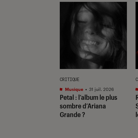
E
CRITIQUE
C
re et spectacles
•
Musique
•
31 juil. 2026
Petal
: l’album le plus
 2026
il ne fallait pas
sombre d’Ariana
uer à Avignon
Grande ?