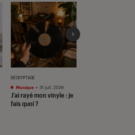
DÉCRYPTAGE
ACTU
Musique
•
31 juil. 2026
Cinéma
•
29 juil. 202
J’ai rayé mon vinyle : je
Les matins mervei
fais quoi ?
deuil & disco