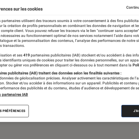
Continu
rences sur les cookies
 partenaires utilisent des traceurs soumis à votre consentement à des fins publicita
 théâtre, expos… Du suivi de l’actualité aux
r la création de profils personnalisés en combinant les données de navigation et l
ritiques et les articles long format,
e compte client. Vous pouvez refuser les traceurs via le lien "continuer sans accepter"
 nécessaires au fonctionnement optimal de nos services notamment l’aide dans vot
e meilleur de l’actualité culturelle
atalogue et la personnalisation des contenus, l’analyse des performances de notre si
s transactions.
isation et ses
419
partenaires publicitaires (IAB) stockent et/ou accèdent à des inf
es identifiants uniques de cookies pour traiter les données personnelles, sur un appa
pter ou gérer vos préférences en cliquant ci-dessous ou à tout moment dans la
Poli
res publicitaires (IAB) traitent des données selon les finalités suivantes :
 données de géolocalisation précises. Analyser activement les caractéristiques de l’
tion. Stocker et/ou accéder à des informations sur un appareil. Publicités et contenu
erformance des publicités et du contenu, études d’audience et développement de se
Album
Concert
Rap
Exposition
Critiq
s partenaires IAB
S PRÉFÉRENCES
J'