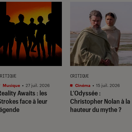
RITIQUE
CRITIQUE
Musique
•
27 juil. 2026
Cinéma
•
15 juil. 2026
Reality Awaits
: les
L’Odyssée
:
Strokes face à leur
Christopher Nolan à la
légende
hauteur du mythe ?