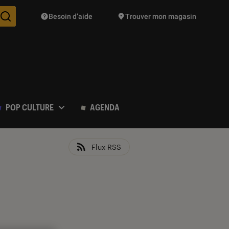
Besoin d’aide
Trouver mon magasin
Des suggestions de produits vont vous être proposées pendant vo
POP CULTURE
AGENDA
Flux RSS