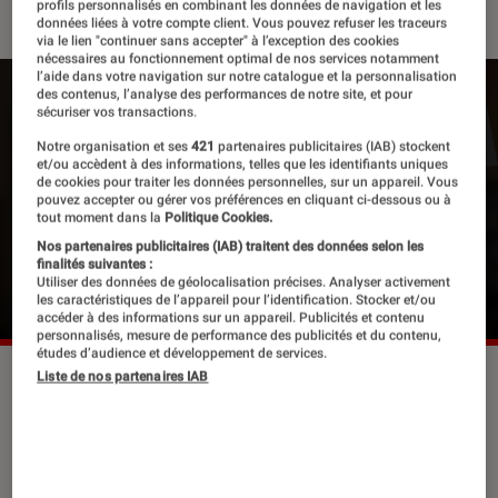
profils personnalisés en combinant les données de navigation et les
données liées à votre compte client. Vous pouvez refuser les traceurs
via le lien "continuer sans accepter" à l’exception des cookies
nécessaires au fonctionnement optimal de nos services notamment
l’aide dans votre navigation sur notre catalogue et la personnalisation
des contenus, l’analyse des performances de notre site, et pour
sécuriser vos transactions.
Pour lire la vidéo l’activation des cookies
Notre organisation et ses
421
partenaires publicitaires (IAB) stockent
publicitaires est nécessaire.
et/ou accèdent à des informations, telles que les identifiants uniques
de cookies pour traiter les données personnelles, sur un appareil. Vous
pouvez accepter ou gérer vos préférences en cliquant ci-dessous ou à
Gérer mes préférences
tout moment dans la
Politique Cookies.
Nos partenaires publicitaires (IAB) traitent des données selon les
Cliquer ici pour afficher la vidéo
finalités suivantes :
Utiliser des données de géolocalisation précises. Analyser activement
les caractéristiques de l’appareil pour l’identification. Stocker et/ou
accéder à des informations sur un appareil. Publicités et contenu
personnalisés, mesure de performance des publicités et du contenu,
études d’audience et développement de services.
Liste de nos partenaires IAB
Le samedi 02 octobre 2021
De 15h35 à 16h00