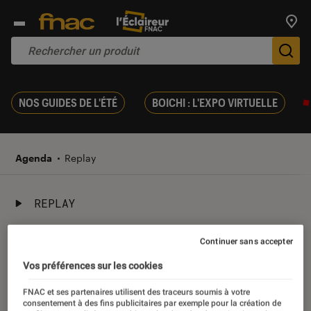
Trouv
De
NOS GUIDES DE L'ÉTÉ
BOICHI : L'EXPO VIRTUELLE
Agenda
Replay
REPLAY
02 octobre 2021
Continuer sans accepter
Vos préférences sur les cookies
DAVID DIOP – Une nouvelle
FNAC et ses partenaires utilisent des traceurs soumis à votre
vaste fresque historique
consentement à des fins publicitaires par exemple pour la création de