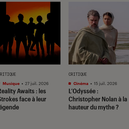
RITIQUE
CRITIQUE
Musique
•
27 juil. 2026
Cinéma
•
15 juil. 2026
Reality Awaits
: les
L’Odyssée
:
Strokes face à leur
Christopher Nolan à la
légende
hauteur du mythe ?