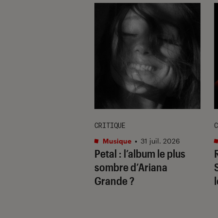
E
CRITIQUE
C
re et spectacles
•
Musique
•
31 juil. 2026
Petal
: l’album le plus
 2026
il ne fallait pas
sombre d’Ariana
uer à Avignon
Grande ?