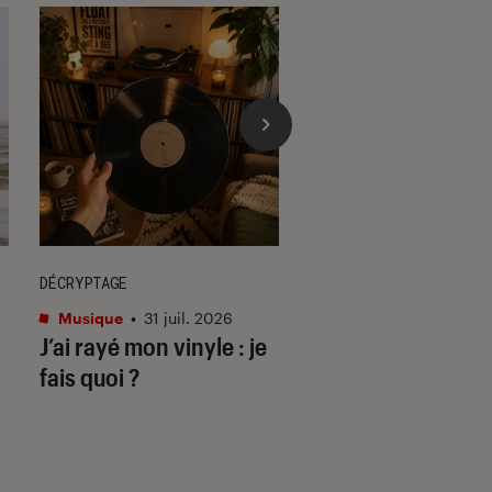
DÉCRYPTAGE
ACTU
Musique
•
31 juil. 2026
Cinéma
•
29 juil. 202
J’ai rayé mon vinyle : je
Les matins mervei
fais quoi ?
deuil & disco