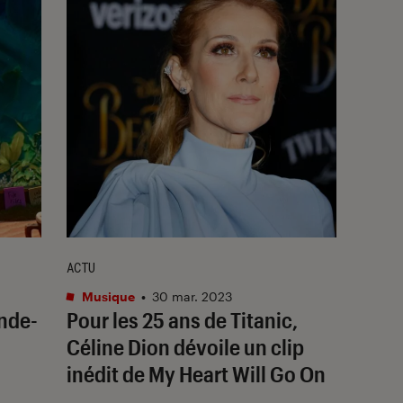
ACTU
Musique
•
30 mar. 2023
ande-
Pour les 25 ans de
Titanic
,
n
Céline Dion dévoile un clip
inédit de
My Heart Will Go On