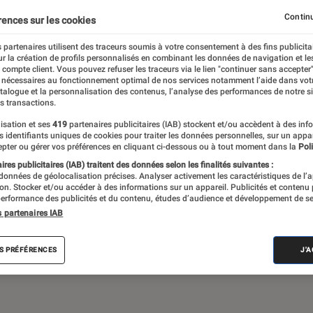
Continu
rences sur les cookies
 partenaires utilisent des traceurs soumis à votre consentement à des fins publicita
 théâtre, expos… Du suivi de l’actualité aux
r la création de profils personnalisés en combinant les données de navigation et l
ritiques et les articles long format,
e compte client. Vous pouvez refuser les traceurs via le lien "continuer sans accepter"
 nécessaires au fonctionnement optimal de nos services notamment l’aide dans vot
e meilleur de l’actualité culturelle
atalogue et la personnalisation des contenus, l’analyse des performances de notre si
s transactions.
isation et ses
419
partenaires publicitaires (IAB) stockent et/ou accèdent à des inf
es identifiants uniques de cookies pour traiter les données personnelles, sur un appa
pter ou gérer vos préférences en cliquant ci-dessous ou à tout moment dans la
Poli
res publicitaires (IAB) traitent des données selon les finalités suivantes :
 données de géolocalisation précises. Analyser activement les caractéristiques de l’
tion. Stocker et/ou accéder à des informations sur un appareil. Publicités et contenu
erformance des publicités et du contenu, études d’audience et développement de se
Album
Concert
Rap
Exposition
Critiq
s partenaires IAB
S PRÉFÉRENCES
J'