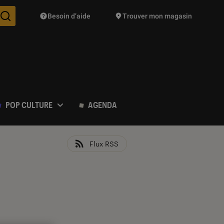
Besoin d’aide
Trouver mon magasin
Des suggestions de produits vont vous être proposées pendant vo
POP CULTURE
AGENDA
Flux RSS