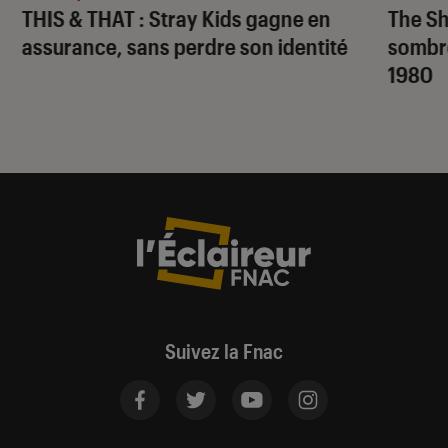
THIS & THAT
: Stray Kids gagne en
The S
assurance, sans perdre son identité
sombr
1980
Suivez la Fnac