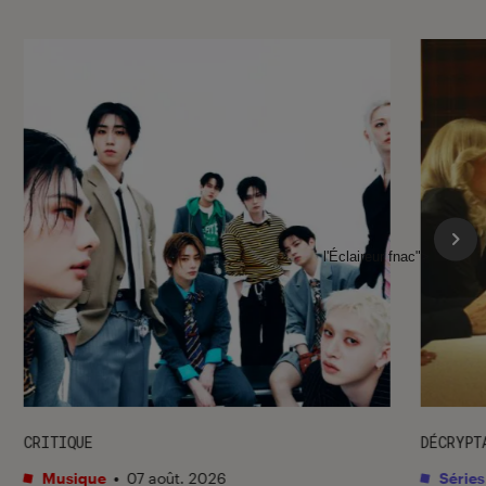
l'Éclaireur fnac">
CRITIQUE
DÉCRYPT
Musique
•
07 août. 2026
Séries