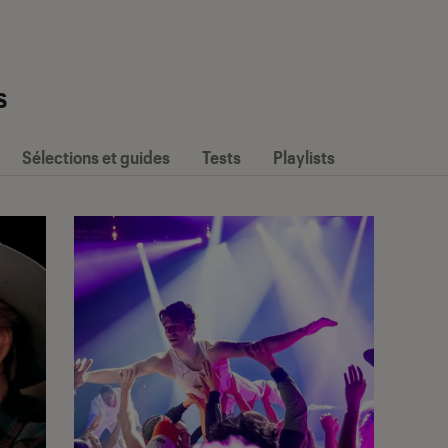
s
Sélections et guides
Tests
Playlists