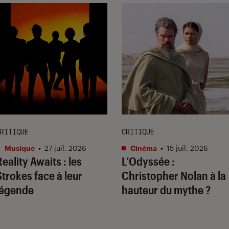
RITIQUE
CRITIQUE
Musique
•
27 juil. 2026
Cinéma
•
15 juil. 2026
Reality Awaits
: les
L’Odyssée
:
Strokes face à leur
Christopher Nolan à la
légende
hauteur du mythe ?