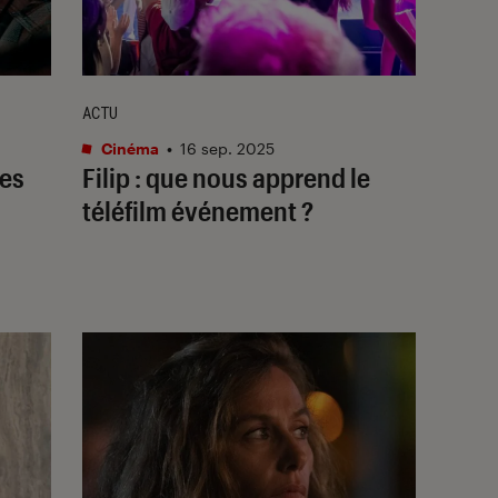
ACTU
Cinéma
•
16 sep. 2025
les
Filip
: que nous apprend le
téléfilm événement ?