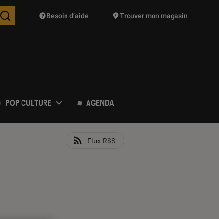
Besoin d’aide
Trouver mon magasin
Des suggestions de produits vont vous être proposées pendant vo
POP CULTURE
AGENDA
Flux RSS