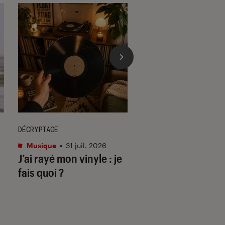
DÉCRYPTAGE
ACTU
Musique
•
31 juil. 2026
Cinéma
•
29 juil. 202
J’ai rayé mon vinyle : je
Les matins mervei
fais quoi ?
deuil & disco