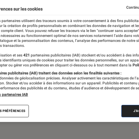
Continu
rences sur les cookies
 partenaires utilisent des traceurs soumis à votre consentement à des fins publicita
 théâtre, expos… Du suivi de l’actualité aux
r la création de profils personnalisés en combinant les données de navigation et l
ritiques et les articles long format,
e compte client. Vous pouvez refuser les traceurs via le lien "continuer sans accepter"
 nécessaires au fonctionnement optimal de nos services notamment l’aide dans vot
e meilleur de l’actualité culturelle
atalogue et la personnalisation des contenus, l’analyse des performances de notre si
s transactions.
isation et ses
421
partenaires publicitaires (IAB) stockent et/ou accèdent à des inf
es identifiants uniques de cookies pour traiter les données personnelles, sur un appa
pter ou gérer vos préférences en cliquant ci-dessous ou à tout moment dans la
Poli
res publicitaires (IAB) traitent des données selon les finalités suivantes :
 données de géolocalisation précises. Analyser activement les caractéristiques de l’
tion. Stocker et/ou accéder à des informations sur un appareil. Publicités et contenu
erformance des publicités et du contenu, études d’audience et développement de se
Album
Concert
Rap
Exposition
Critiq
s partenaires IAB
S PRÉFÉRENCES
J'