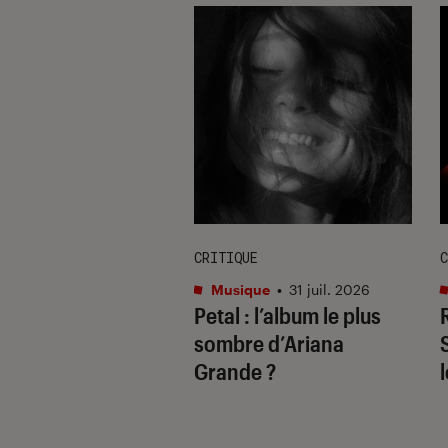
E
CRITIQUE
C
re et spectacles
•
Musique
•
31 juil. 2026
Petal
: l’album le plus
 2026
il ne fallait pas
sombre d’Ariana
uer à Avignon
Grande ?