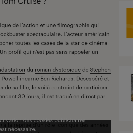
 Tom Cruise ?
ysique de l’action et une filmographie qui
lockbuster spectaculaire. L’acteur américain
ocher toutes les cases de la star de cinéma
Un profil qui n’est pas sans rappeler un
adaptation
du
roman dystopique
de
Stephen
, Powell incarne Ben Richards. Désespéré et
 de sa fille, le voilà contraint de participer
endant 30 jours, il est traqué en direct par
activation des cookies publicitaires
n
à la reprise d’un rôle iconique des années
est nécessaire.