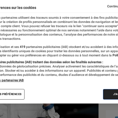
Continu
rences sur les cookies
 partenaires utilisent des traceurs soumis à votre consentement à des fins publicita
r la création de profils personnalisés en combinant les données de navigation et l
e compte client. Vous pouvez refuser les traceurs via le lien "continuer sans accepter"
 nécessaires au fonctionnement optimal de nos services notamment l’aide dans vot
atalogue et la personnalisation des contenus, l’analyse des performances de notre si
s transactions.
isation et ses
419
partenaires publicitaires (IAB) stockent et/ou accèdent à des inf
Sél
es identifiants uniques de cookies pour traiter les données personnelles, sur un appa
pter ou gérer vos préférences en cliquant ci-dessous ou à tout moment dans la
Poli
res publicitaires (IAB) traitent des données selon les finalités suivantes :
 données de géolocalisation précises. Analyser activement les caractéristiques de l’
tion. Stocker et/ou accéder à des informations sur un appareil. Publicités et contenu
erformance des publicités et du contenu, études d’audience et développement de se
s partenaires IAB
S PRÉFÉRENCES
J'