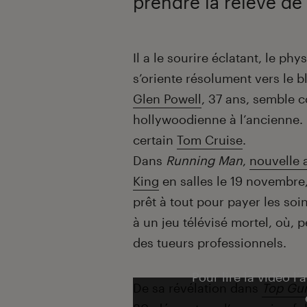
prendre la relève de
Introduction
Il a le sourire éclatant, le ph
s’oriente résolument vers le b
Glen Powell
, 37 ans, semble c
hollywoodienne à l’ancienne. 
certain
Tom Cruise
.
Dans
Running Man
,
nouvelle 
King
en salles le 19 novembre
prêt à tout pour payer les soins
à un jeu télévisé mortel, où, p
des tueurs professionnels.
Pour lire la vidéo l’
De sa révélation dans
Top Gu