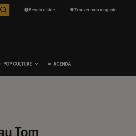
Besoin d’aide
Trouver mon magasin
Des suggestions de produits vont vous être proposées pendant vo
POP CULTURE
AGENDA
eau Tom