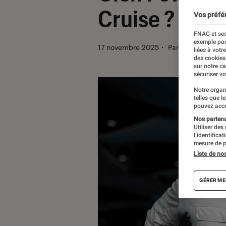
Cruise ?
Vos préfé
FNAC et ses
exemple pou
17 novembre 2025
・
Par
Lucile B.
liées à votr
des cookies
sur notre c
sécuriser vo
Notre organ
telles que l
pouvez acce
Nos partenai
Utiliser des
l’identifica
mesure de p
Liste de no
GÉRER ME