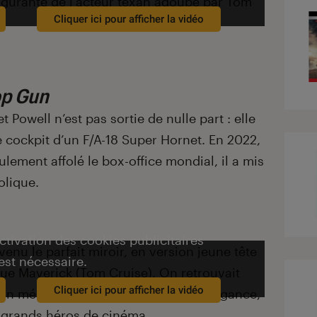
lgurante de l’acteur texan adoubé par Tom
Cliquer ici pour afficher la vidéo
op Gun
 Powell n’est pas sortie de nulle part : elle
e cockpit d’un F/A-18 Super Hornet. En 2022,
ulement affolé le box-office mondial, il a mis
olique.
activation des cookies publicitaires
enu le parfait miroir, en version jeune tête
est nécessaire.
ique Maverick (Tom Cruise). On retrouvait
Cliquer ici pour afficher la vidéo
in mélange de désinvolture
et d’arrogance,
x grands héros de cinéma.