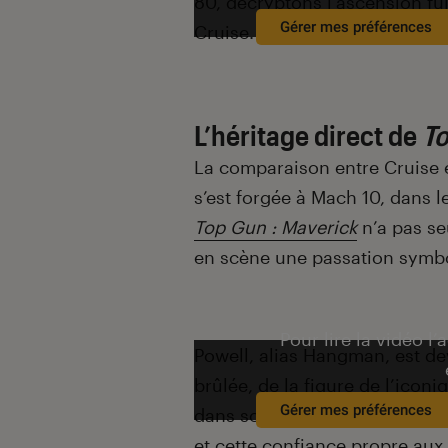
80, décryptons l’ascension fu
Gérer mes préférences
Cruise.
L’héritage direct de
T
La comparaison entre Cruise et
s’est forgée à Mach 10, dans l
Top Gun : Maverick
n’a pas se
en scène une passation symb
Pour lire la vidéo l’
Powell, alias Hangman, est dev
brûlée, de la figure de l’icon
Gérer mes préférences
dans son personnage un certa
et cette confiance propre au