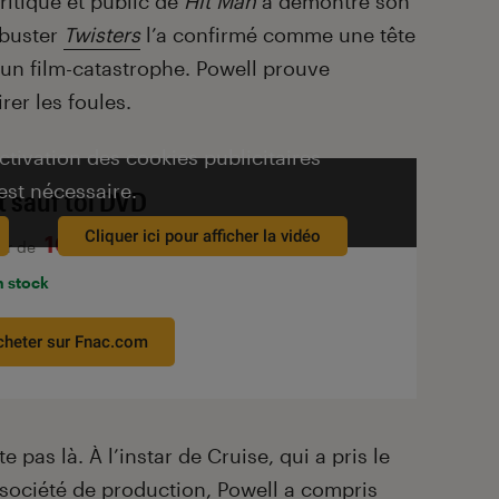
ritique et public de
Hit Man
a démontré son
kbuster
Twisters
l’a confirmé comme une tête
 un film-catastrophe. Powell prouve
irer les foules.
activation des cookies publicitaires
est nécessaire.
t sauf toi DVD
Cliquer ici pour afficher la vidéo
10€
tir de
n stock
cheter sur Fnac.com
 pas là. À l’instar de Cruise, qui a pris le
a société de production, Powell a compris