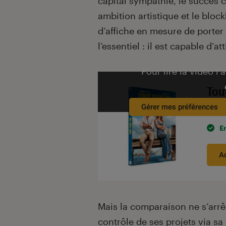
capital sympathie, le succès c
ambition artistique et le bloc
d’affiche en mesure de porter
l’essentiel : il est capable d’att
Pour lire la vidéo l’
Tou
Gérer mes préférences
À par
E
A
Mais la comparaison ne s’arrête
contrôle de ses projets via s