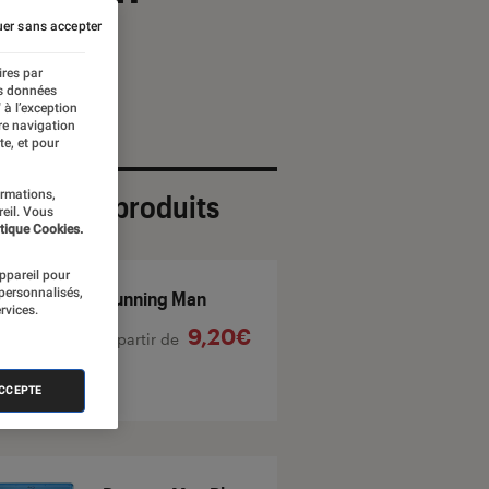
er sans accepter
ires par
es données
 à l’exception
re navigation
te, et pour
ormations,
ection de produits
reil. Vous
tique Cookies.
appareil pour
 personnalisés,
Running Man
rvices.
9,20€
À partir de
ACCEPTE