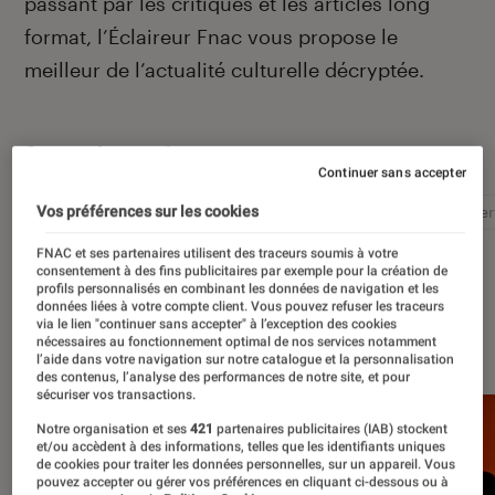
passant par les critiques et les articles long
format, l’Éclaireur Fnac vous propose le
meilleur de l’actualité culturelle décryptée.
Autour de ce sujet
Continuer sans accepter
Vos préférences sur les cookies
Littérature
Film
Roman
Album
Concer
FNAC et ses partenaires utilisent des traceurs soumis à votre
consentement à des fins publicitaires par exemple pour la création de
profils personnalisés en combinant les données de navigation et les
données liées à votre compte client. Vous pouvez refuser les traceurs
via le lien "continuer sans accepter" à l’exception des cookies
À la une
nécessaires au fonctionnement optimal de nos services notamment
l’aide dans votre navigation sur notre catalogue et la personnalisation
des contenus, l’analyse des performances de notre site, et pour
sécuriser vos transactions.
Notre organisation et ses
421
partenaires publicitaires (IAB) stockent
et/ou accèdent à des informations, telles que les identifiants uniques
de cookies pour traiter les données personnelles, sur un appareil. Vous
pouvez accepter ou gérer vos préférences en cliquant ci-dessous ou à