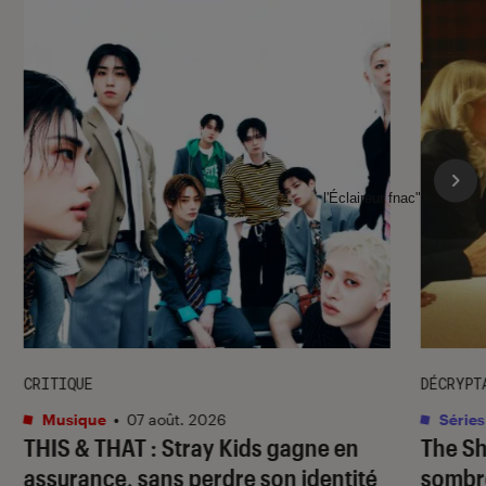
l'Éclaireur fnac">
CRITIQUE
DÉCRYPT
Musique
•
07 août. 2026
Séries
THIS & THAT
: Stray Kids gagne en
The S
assurance, sans perdre son identité
sombr