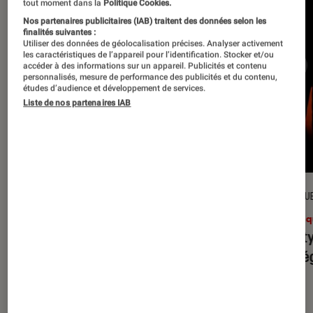
tout moment dans la
Politique Cookies.
Nos partenaires publicitaires (IAB) traitent des données selon les
finalités suivantes :
Utiliser des données de géolocalisation précises. Analyser activement
les caractéristiques de l’appareil pour l’identification. Stocker et/ou
accéder à des informations sur un appareil. Publicités et contenu
personnalisés, mesure de performance des publicités et du contenu,
études d’audience et développement de services.
Liste de nos partenaires IAB
CRITIQUE
CRITIQU
Musique
•
31 juil. 2026
Musiq
Petal
: l’album le plus sombre
Realit
d’Ariana Grande ?
leur l