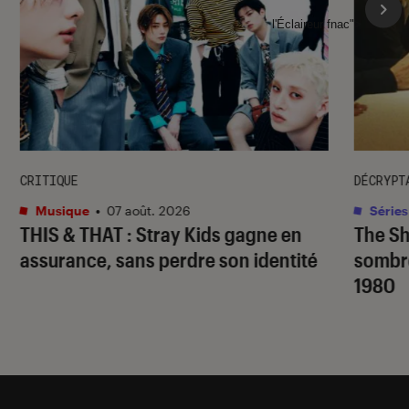
l'Éclaireur fnac">
CRITIQUE
DÉCRYPT
Musique
•
07 août. 2026
Séries
THIS & THAT
: Stray Kids gagne en
The S
assurance, sans perdre son identité
sombr
1980