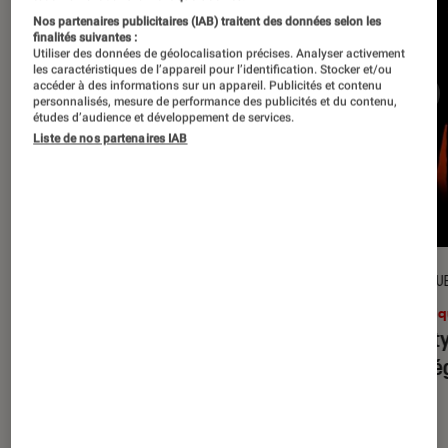
Nos partenaires publicitaires (IAB) traitent des données selon les
finalités suivantes :
Utiliser des données de géolocalisation précises. Analyser activement
les caractéristiques de l’appareil pour l’identification. Stocker et/ou
accéder à des informations sur un appareil. Publicités et contenu
personnalisés, mesure de performance des publicités et du contenu,
études d’audience et développement de services.
Liste de nos partenaires IAB
CRITIQUE
CRITIQU
Musique
•
31 juil. 2026
Musiq
Petal
: l’album le plus sombre
Realit
d’Ariana Grande ?
leur l