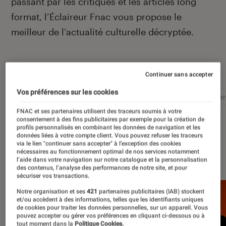
passant par les critiques et les articles long
format, l’Éclaireur Fnac vous propose le
meilleur de l’actualité culturelle décryptée.
Autour de ce sujet
Continuer sans accepter
Vos préférences sur les cookies
Littérature
Film
Roman
Album
Concer
FNAC et ses partenaires utilisent des traceurs soumis à votre
consentement à des fins publicitaires par exemple pour la création de
profils personnalisés en combinant les données de navigation et les
données liées à votre compte client. Vous pouvez refuser les traceurs
via le lien "continuer sans accepter" à l’exception des cookies
À la une
nécessaires au fonctionnement optimal de nos services notamment
l’aide dans votre navigation sur notre catalogue et la personnalisation
des contenus, l’analyse des performances de notre site, et pour
sécuriser vos transactions.
Notre organisation et ses
421
partenaires publicitaires (IAB) stockent
et/ou accèdent à des informations, telles que les identifiants uniques
de cookies pour traiter les données personnelles, sur un appareil. Vous
pouvez accepter ou gérer vos préférences en cliquant ci-dessous ou à
tout moment dans la
Politique Cookies.