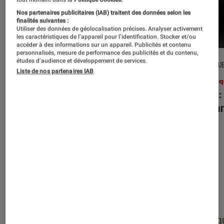
Nos partenaires publicitaires (IAB) traitent des données selon les
finalités suivantes :
Utiliser des données de géolocalisation précises. Analyser activement
les caractéristiques de l’appareil pour l’identification. Stocker et/ou
accéder à des informations sur un appareil. Publicités et contenu
personnalisés, mesure de performance des publicités et du contenu,
études d’audience et développement de services.
CRITIQUE
CRITIQU
Liste de nos partenaires IAB
Musique
•
27 juil. 2026
Musiq
Reality Awaits
: les Strokes face à
Petal
:
leur légende
d’Aria
Nos derniers contenus
Tout
Articles
Événéments
Sélections et g