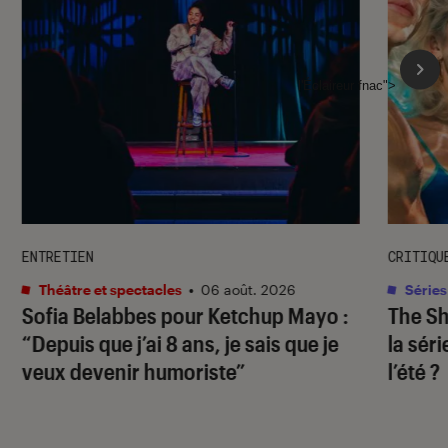
l'Éclaireur fnac">
ENTRETIEN
CRITIQU
Théâtre et spectacles
•
06 août. 2026
Séries
Sofia Belabbes pour
Ketchup Mayo
:
The S
“Depuis que j’ai 8 ans, je sais que je
la sér
veux devenir humoriste”
l’été ?