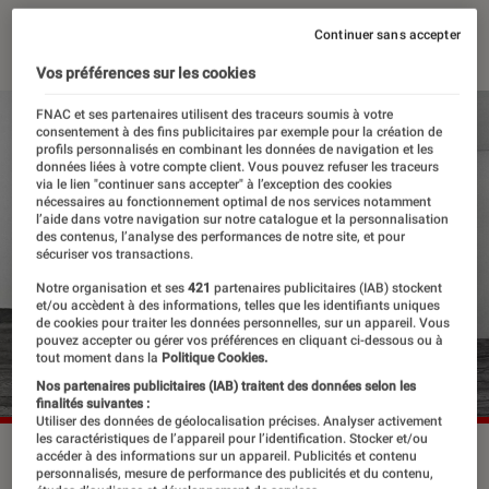
15 juillet 2025
・
Par
Robin Negre
Continuer sans accepter
Vos préférences sur les cookies
FNAC et ses partenaires utilisent des traceurs soumis à votre
consentement à des fins publicitaires par exemple pour la création de
profils personnalisés en combinant les données de navigation et les
données liées à votre compte client. Vous pouvez refuser les traceurs
via le lien "continuer sans accepter" à l’exception des cookies
nécessaires au fonctionnement optimal de nos services notamment
l’aide dans votre navigation sur notre catalogue et la personnalisation
des contenus, l’analyse des performances de notre site, et pour
sécuriser vos transactions.
Notre organisation et ses
421
partenaires publicitaires (IAB) stockent
et/ou accèdent à des informations, telles que les identifiants uniques
de cookies pour traiter les données personnelles, sur un appareil. Vous
pouvez accepter ou gérer vos préférences en cliquant ci-dessous ou à
tout moment dans la
Politique Cookies.
Nos partenaires publicitaires (IAB) traitent des données selon les
finalités suivantes :
Utiliser des données de géolocalisation précises. Analyser activement
les caractéristiques de l’appareil pour l’identification. Stocker et/ou
L'affiche de la tournée de Kendrick Lamar et SZA.
©Grand
accéder à des informations sur un appareil. Publicités et contenu
personnalisés, mesure de performance des publicités et du contenu,
National Tour