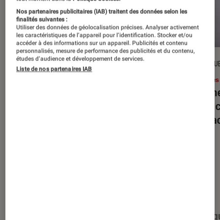
Nos partenaires publicitaires (IAB) traitent des données selon les
finalités suivantes :
Utiliser des données de géolocalisation précises. Analyser activement
les caractéristiques de l’appareil pour l’identification. Stocker et/ou
accéder à des informations sur un appareil. Publicités et contenu
personnalisés, mesure de performance des publicités et du contenu,
études d’audience et développement de services.
DÉCRYPTAGE
CRITIQU
Liste de nos partenaires IAB
Livres / BD
•
16 juil. 2026
Livres
Jack London : pourquoi faut-il relire
Le dîn
l’œuvre de l’auteur cet été ?
elle à
interac
Nos derniers contenus
Tout
Articles
Événéments
Sélections et g