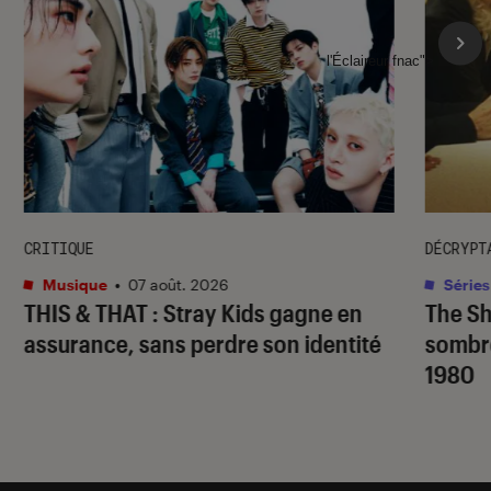
l'Éclaireur fnac">
CRITIQUE
DÉCRYPT
Musique
•
07 août. 2026
Séries
THIS & THAT
: Stray Kids gagne en
The S
assurance, sans perdre son identité
sombr
1980