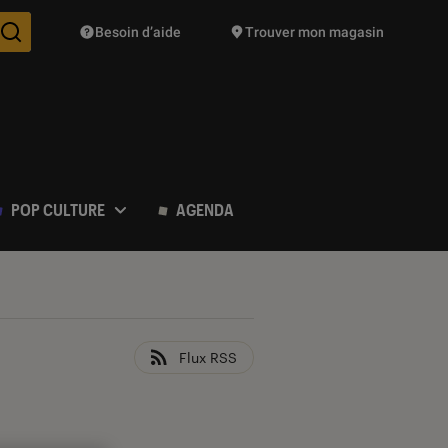
Besoin d’aide
Trouver mon magasin
Des suggestions de produits vont vous être proposées pendant vo
POP CULTURE
AGENDA
Flux RSS