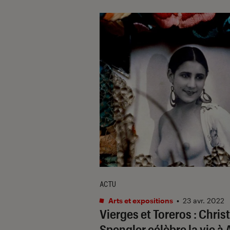
ACTU
Arts et expositions
•
23 avr. 2022
Vierges et Toreros : Chris
Spengler célèbre la vie à 