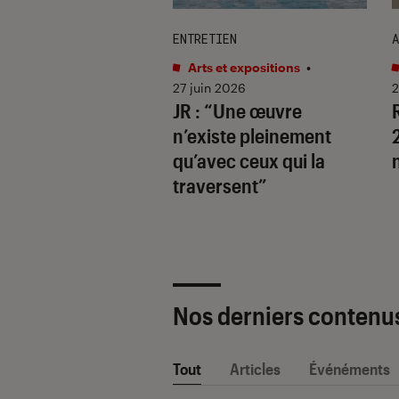
ENTRETIEN
A
et expositions
•
Arts et expositions
•
 2026
27 juin 2026
2
ositions
JR : “Une œuvre
sives à découvrir
n’existe pleinement
026
qu’avec ceux qui la
traversent”
Nos derniers contenu
Tout
Articles
Événéments