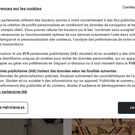
 vue par L’Éclaireur Fnac. Découvrez les
Continu
rences sur les cookies
traits d’artistes, des entretiens, mais aussi
 partenaires utilisent des traceurs soumis à votre consentement à des fins publicita
r la création de profils personnalisés en combinant les données de navigation et l
e compte client. Vous pouvez refuser les traceurs via le lien "continuer sans accepter"
 nécessaires au fonctionnement optimal de nos services notamment l’aide dans vot
atalogue et la personnalisation des contenus, l’analyse des performances de notre si
s transactions.
isation et ses
419
partenaires publicitaires (IAB) stockent et/ou accèdent à des inf
es identifiants uniques de cookies pour traiter les données personnelles, sur un appa
pter ou gérer vos préférences en cliquant ci-dessous ou à tout moment dans la
Poli
res publicitaires (IAB) traitent des données selon les finalités suivantes :
 données de géolocalisation précises. Analyser activement les caractéristiques de l’
tion. Stocker et/ou accéder à des informations sur un appareil. Publicités et contenu
erformance des publicités et du contenu, études d’audience et développement de se
s partenaires IAB
S PRÉFÉRENCES
J'