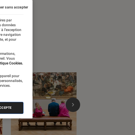
er sans accepter
ires par
es données
 à l’exception
re navigation
te, et pour
ormations,
reil. Vous
tique Cookies.
appareil pour
 personnalisés,
rvices.
ACCEPTE