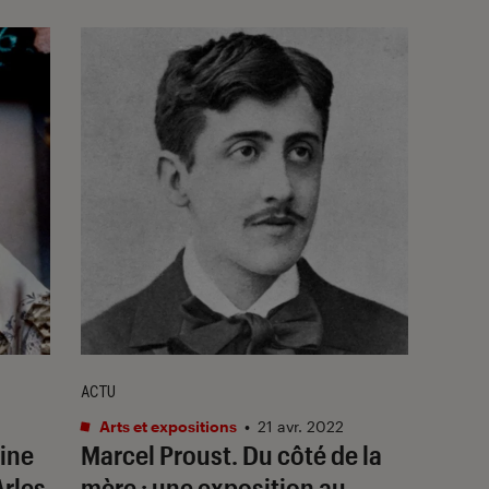
ACTU
Arts et expositions
•
21 avr. 2022
tine
Marcel Proust. Du côté de la
Arles
mère
: une exposition au