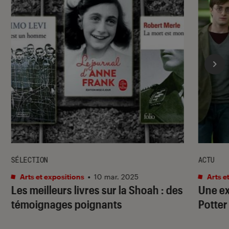
SÉLECTION
ACTU
Arts et expositions
•
10 mar. 2025
Arts e
Les meilleurs livres sur la Shoah : des
Une ex
témoignages poignants
Potter