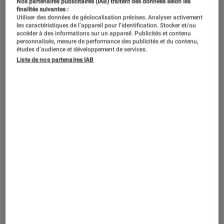
Nos partenaires publicitaires (IAB) traitent des données selon les
finalités suivantes :
du VIIIème siècle av. J.C. grâce à la
Utiliser des données de géolocalisation précises. Analyser activement
diffusion de l’alphabet grec.
les caractéristiques de l’appareil pour l’identification. Stocker et/ou
accéder à des informations sur un appareil. Publicités et contenu
Apparaissent alors progressivement
personnalisés, mesure de performance des publicités et du contenu,
études d’audience et développement de services.
des auteurs et des genres qui vont
Liste de nos partenaires IAB
définir une grande partie de la
littérature européenne. Imitée, copiée
et célébrée depuis, et pas seulement
par les Romains, la littérature grecque
de l’Antiquité mérite un petit retour à
la source pour réviser ses classiques.
Homère
À la fois le premier et le
plus célèbre des auteurs