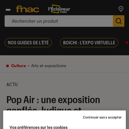
Trouv
De
NOS GUIDES DE L'ÉTÉ
BOICHI : L'EXPO VIRTUELLE
Culture
Arts et expositions
ACTU
Pop Air : une exposition
gonflée, ludique et
Continuer sans accepter
immersive à La Villette
Vos préférences sur les cookies