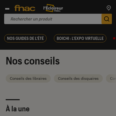
Trouv
De
NOS GUIDES DE L'ÉTÉ
BOICHI : L'EXPO VIRTUELLE
Nos conseils
Conseils des libraires
Conseils des disquaires
Con
À la une