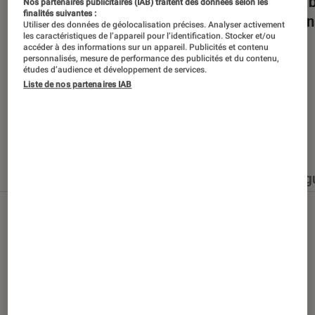
Dans la bulle… avec Gaëtan Roussel
Nuits 
Nos partenaires publicitaires (IAB) traitent des données selon les
finalités suivantes :
romans
Utiliser des données de géolocalisation précises. Analyser activement
les caractéristiques de l’appareil pour l’identification. Stocker et/ou
accéder à des informations sur un appareil. Publicités et contenu
personnalisés, mesure de performance des publicités et du contenu,
études d’audience et développement de services.
Liste de nos partenaires IAB
Nos derniers contenus
Tout
Articles
Événéments
Sélections et g