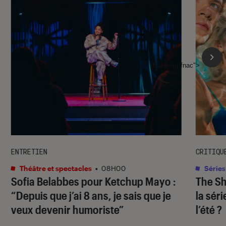
l'Éclaireur fnac">
ENTRETIEN
CRITIQU
Théâtre et spectacles
•
08H00
Séries
Sofia Belabbes pour
Ketchup Mayo
:
The S
“Depuis que j’ai 8 ans, je sais que je
la sér
veux devenir humoriste”
l’été ?