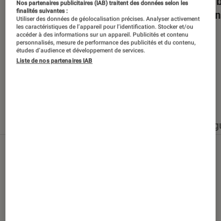
Dans la bulle… avec Gaëtan Roussel
Nuits 
Nos partenaires publicitaires (IAB) traitent des données selon les
finalités suivantes :
romans
Utiliser des données de géolocalisation précises. Analyser activement
les caractéristiques de l’appareil pour l’identification. Stocker et/ou
accéder à des informations sur un appareil. Publicités et contenu
personnalisés, mesure de performance des publicités et du contenu,
études d’audience et développement de services.
Liste de nos partenaires IAB
Nos derniers contenus
Tout
Articles
Événéments
Sélections et g