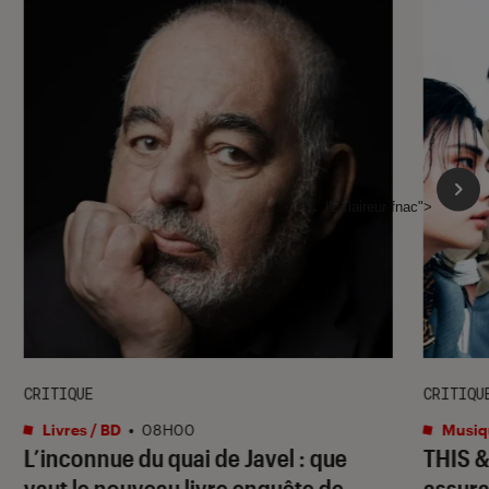
l'Éclaireur fnac">
CRITIQUE
CRITIQU
Livres / BD
•
08H00
Musiq
L’inconnue du quai de Javel
: que
THIS 
vaut le nouveau livre enquête de
assura