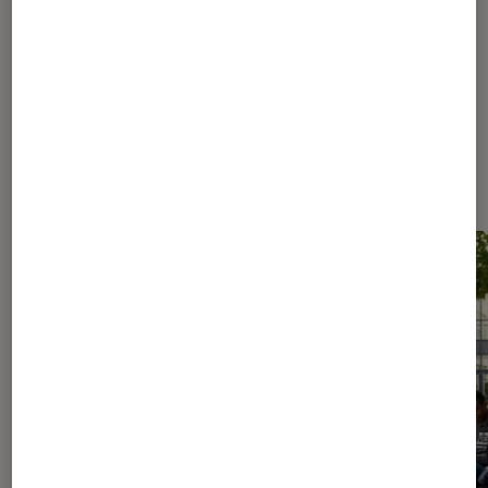
834
835
...
1150
1300
...
1468
Les plus lus dans Nos conseils