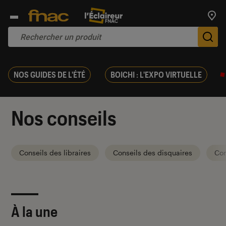
Trouv
De
NOS GUIDES DE L'ÉTÉ
BOICHI : L'EXPO VIRTUELLE
Nos conseils
Conseils des libraires
Conseils des disquaires
Con
À la une