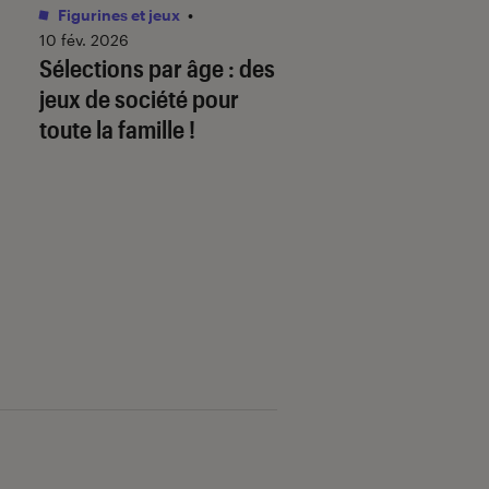
Figurines et jeux
•
Livres / BD
•
01 juin 
Comment télécha
10 fév. 2026
Sélections par âge : des
mon ebook sur
jeux de société pour
fnac.com et le lire
toute la famille !
liseuse Kobo By F