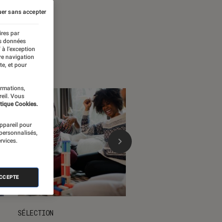
 temps forts
er sans accepter
ires par
es données
 à l’exception
re navigation
te, et pour
ormations,
reil. Vous
tique Cookies.
appareil pour
 personnalisés,
rvices.
ACCEPTE
SÉLECTION
DÉCRYPTAGE