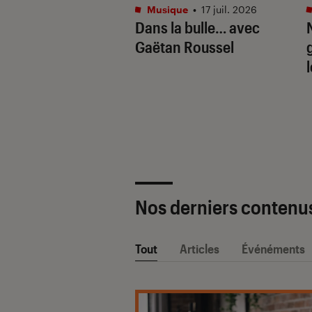
tphones
•
16 juil. 2026
Musique
•
17 juil. 2026
aille de l’IA
Dans la bulle… avec
e : Apple
Gaëtan Roussel
ligence vs. Galaxy
. Google Gemini
Nos derniers contenu
Tout
Articles
Événéments