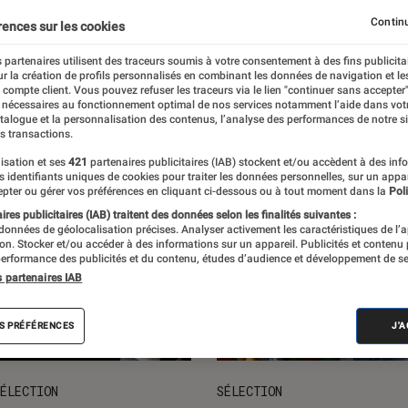
ts loisirs
L'univers des enfants
Idées cadeaux
Nos
Continu
rences sur les cookies
 partenaires utilisent des traceurs soumis à votre consentement à des fins publicita
r la création de profils personnalisés en combinant les données de navigation et l
e compte client. Vous pouvez refuser les traceurs via le lien "continuer sans accepter"
 nécessaires au fonctionnement optimal de nos services notamment l’aide dans vot
atalogue et la personnalisation des contenus, l’analyse des performances de notre si
s transactions.
isation et ses
421
partenaires publicitaires (IAB) stockent et/ou accèdent à des inf
es identifiants uniques de cookies pour traiter les données personnelles, sur un appa
pter ou gérer vos préférences en cliquant ci-dessous ou à tout moment dans la
Poli
res publicitaires (IAB) traitent des données selon les finalités suivantes :
 données de géolocalisation précises. Analyser activement les caractéristiques de l’
tion. Stocker et/ou accéder à des informations sur un appareil. Publicités et contenu
erformance des publicités et du contenu, études d’audience et développement de se
s partenaires IAB
S PRÉFÉRENCES
J'
ÉLECTION
SÉLECTION