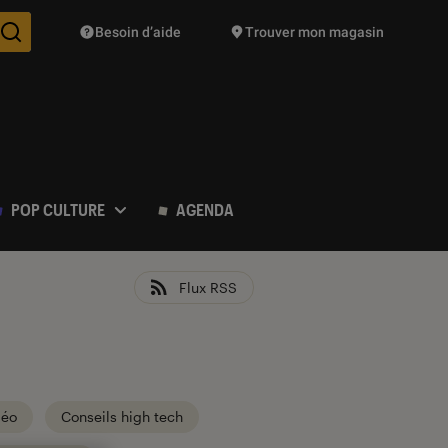
Besoin d’aide
Trouver mon magasin
Des suggestions de produits vont vous être proposées pendant vo
POP CULTURE
AGENDA
Flux RSS
déo
Conseils high tech