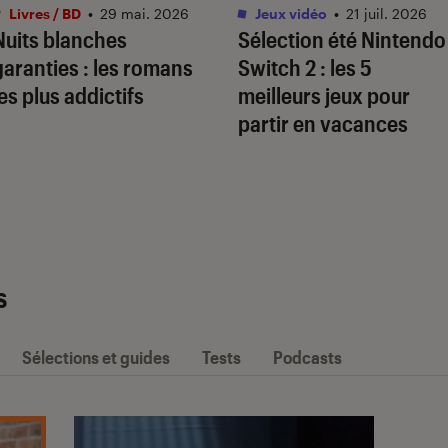
Livres / BD
•
29 mai. 2026
Jeux vidéo
•
21 juil. 2026
Nuits blanches
Sélection été Nintendo
garanties : les romans
Switch 2 : les 5
les plus addictifs
meilleurs jeux pour
partir en vacances
s
Sélections et guides
Tests
Podcasts