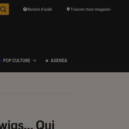
Besoin d’aide
Trouver mon magasin
Des suggestions de produits vont vous être proposées pendant vo
POP CULTURE
AGENDA
Twigs… Qui