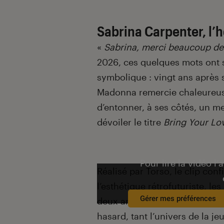
Sabrina Carpenter, l’h
«
Sabrina, merci beaucoup de 
2026, ces quelques mots ont s
symbolique : vingt ans après 
Madonna remercie chaleureuse
d’entonner, à ses côtés, un m
dévoiler le titre
Bring Your Lo
Pour lire la vidéo l’
Réalisé par Torso, le clip conf
l’esthétique rétrofuturiste, l
Gérer mes préférences
deux anciennes connaissances 
hasard, tant l’univers de la 