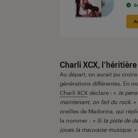
E
A
Charli XCX, l’héritièr
Au départ, on aurait pu croire
générations différentes. En m
Charli XCX
déclare : «
Je pense
maintenant, on fait du rock.
» 
oreilles de Madonna, qui répl
la nommer :
« Si ta piste de d
joues la mauvaise musique. »