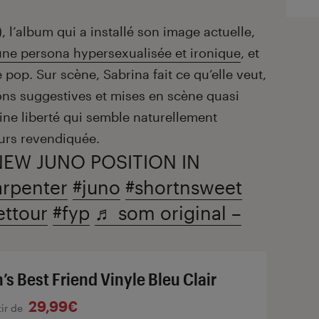
, l’album qui a installé son image actuelle,
une persona hypersexualisée et ironique
, et
e pop. Sur scène, Sabrina fait ce qu’elle veut,
ions suggestives et mises en scène quasi
ne liberté qui semble naturellement
ours revendiquée.
EW JUNO POSITION IN
arpenter
#juno
#shortnsweet
ettour
#fyp
♬ som original –
’s Best Friend Vinyle Bleu Clair
29,99€
tir de