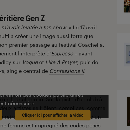
éritière Gen Z
m’avoir invitée à ton show
. » Le 17 avril
uffi à créer une image aussi forte que
son premier passage au festival Coachella,
ment l’interprète d’
Espresso
– avant
edley sur
Vogue
et
Like A Prayer
, puis de
ve
, single central de
Confessions II
.
activation des cookies publicitaires
irme leur alchimie. Sur la piste d’un club à
est nécessaire.
es deux artistes se frôlent, complices, comme
Cliquer ici pour afficher la vidéo
retrouvées. Un naturel qui n’a rien d’un
jeune femme est imprégné des codes posés