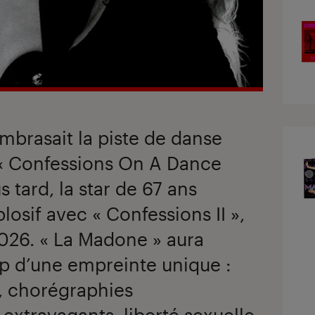
brasait la piste de danse
 « Confessions On A Dance
s tard, la star de 67 ans
osif avec « Confessions II »,
2026. « La Madone » aura
p d’une empreinte unique :
, chorégraphies
 extravagants, liberté sexuelle