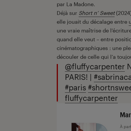
par La Madone.
Déjà sur
Short n’ Sweet
(2024)
elle jouait du décalage entre
une vraie maîtrise de l’écritur
quand elle veut – entre posit
cinématographiques : une plei
découler de celle qui l’a touj
@fluffycarpenter
N
PARIS! |
#sabrinac
#paris
#shortnswe
fluffycarpenter
Man
À par