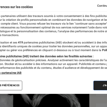
tières de Madonna ?
Continu
rences sur les cookies
 partenaires utilisent des traceurs soumis à votre consentement à des fins publicita
r la création de profils personnalisés en combinant les données de navigation et l
e compte client. Vous pouvez refuser les traceurs via le lien "continuer sans accepter"
 nécessaires au fonctionnement optimal de nos services notamment l’aide dans vot
atalogue et la personnalisation des contenus, l’analyse des performances de notre si
s transactions.
isation et ses
419
partenaires publicitaires (IAB) stockent et/ou accèdent à des inf
Sél
es identifiants uniques de cookies pour traiter les données personnelles, sur un appa
pter ou gérer vos préférences en cliquant ci-dessous ou à tout moment dans la
Poli
res publicitaires (IAB) traitent des données selon les finalités suivantes :
 données de géolocalisation précises. Analyser activement les caractéristiques de l’
tion. Stocker et/ou accéder à des informations sur un appareil. Publicités et contenu
erformance des publicités et du contenu, études d’audience et développement de se
s partenaires IAB
S PRÉFÉRENCES
J'