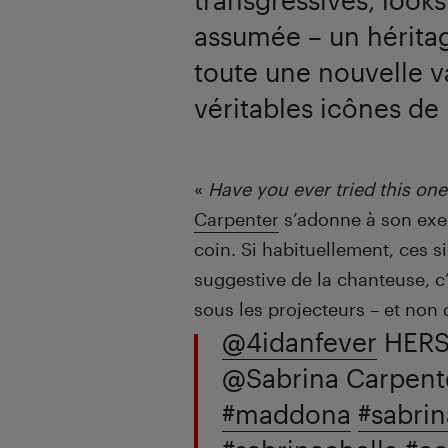
assumée – un hérita
toute une nouvelle v
véritables icônes de 
Introduction
«
Have you ever tried this one
Carpenter
s’adonne à son exerc
coin. Si habituellement, ces 
suggestive de la chanteuse, c’
sous les projecteurs – et non
@4idanfever
HERS
@Sabrina Carpent
#maddona
#sabri