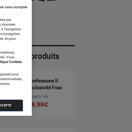
er sans accepter
ires par
es données
 à l’exception
re navigation
te, et pour
ormations,
ection de produits
reil. Vous
tique Cookies.
appareil pour
 personnalisés,
Confessions II
rvices.
Exclusivité Fnac
À partir de
26,99€
ACCEPTE