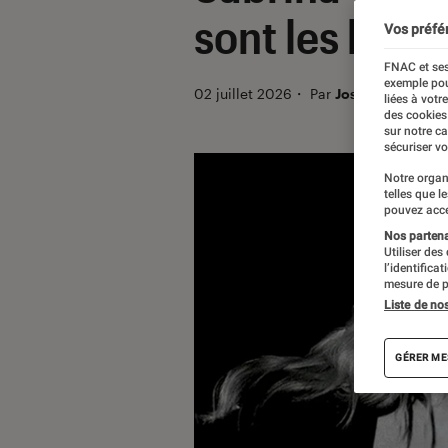
sont les héri
Vos préfé
FNAC et ses
exemple pou
02 juillet 2026
・
Par
Joséphine B.
liées à votr
des cookies
sur notre c
sécuriser vo
Notre organ
telles que l
pouvez acce
Nos partenai
Utiliser des
l’identifica
mesure de p
Liste de no
GÉRER ME