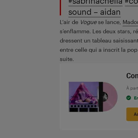
#sabrinachella
#co
sound – aidan
L’air de
Vogue
se lance,
Mado
s’enflamme. Les deux stars, r
dressent un tableau saisissant
entre celle qui a inscrit la pop
suite.
Con
À par
E
A