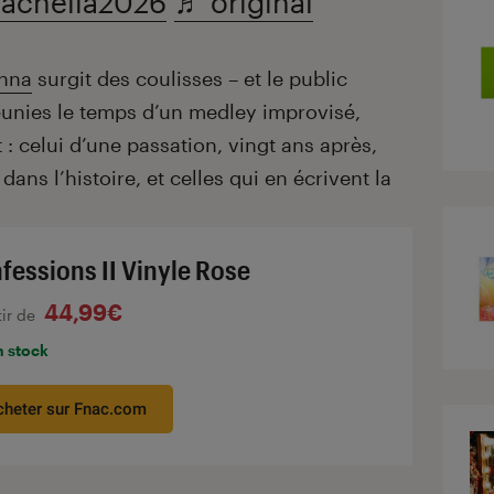
achella2026
♬ original
nna
surgit des coulisses – et le public
éunies le temps d’un medley improvisé,
 : celui d’une passation, vingt ans après,
 dans l’histoire, et celles qui en écrivent la
fessions II Vinyle Rose
44,99€
tir de
n stock
cheter sur Fnac.com