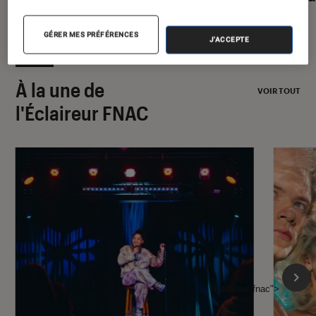
GÉRER MES PRÉFÉRENCES
J'ACCEPTE
À la une de
VOIR TOUT
l'Éclaireur FNAC
l'Éclaireur fnac">