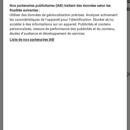
Dans la bulle… avec Gaëtan Roussel
Nuits 
Nos partenaires publicitaires (IAB) traitent des données selon les
romans
finalités suivantes :
Utiliser des données de géolocalisation précises. Analyser activement
les caractéristiques de l’appareil pour l’identification. Stocker et/ou
accéder à des informations sur un appareil. Publicités et contenu
personnalisés, mesure de performance des publicités et du contenu,
études d’audience et développement de services.
Liste de nos partenaires IAB
Nos derniers contenus
Tout
Articles
Événéments
Sélections et g