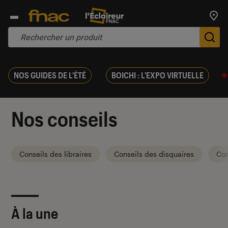
Trouv
De
NOS GUIDES DE L'ÉTÉ
BOICHI : L'EXPO VIRTUELLE
Nos conseils
Conseils des libraires
Conseils des disquaires
Con
À la une