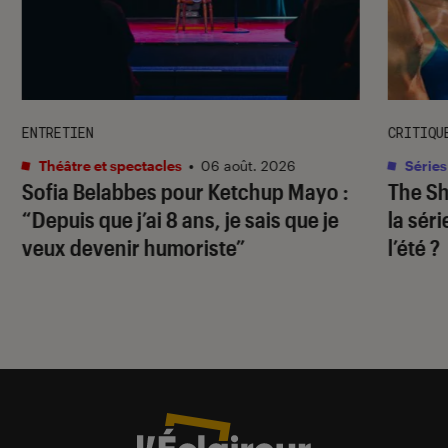
ENTRETIEN
CRITIQU
Théâtre et spectacles
•
06 août. 2026
Séries
Sofia Belabbes pour
Ketchup Mayo
:
The S
“Depuis que j’ai 8 ans, je sais que je
la sér
veux devenir humoriste”
l’été ?